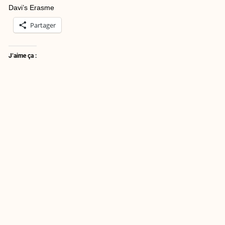
Davi’s Erasme
Partager
J’aime ça :