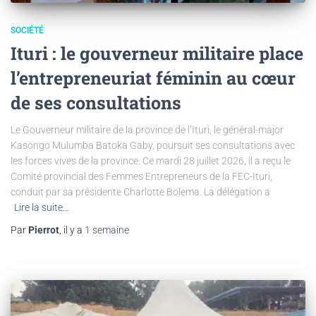
SOCIÉTÉ
Ituri : le gouverneur militaire place
l’entrepreneuriat féminin au cœur
de ses consultations
Le Gouverneur militaire de la province de l’Ituri, le général-major
Kasongo Mulumba Batoka Gaby, poursuit ses consultations avec
les forces vives de la province. Ce mardi 28 juillet 2026, il a reçu le
Comité provincial des Femmes Entrepreneurs de la FEC-Ituri,
conduit par sa présidente Charlotte Bolema. La délégation a
Lire la suite…
Par
Pierrot
, il y a
1 semaine