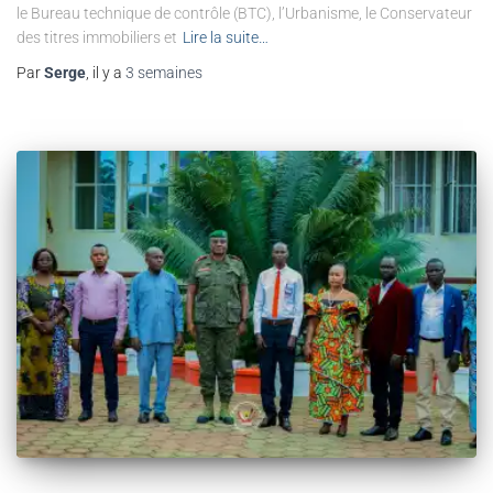
le Bureau technique de contrôle (BTC), l’Urbanisme, le Conservateur
des titres immobiliers et
Lire la suite…
Par
Serge
, il y a
3 semaines