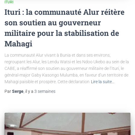
ITURI
Ituri : la communauté Alur réitère
son soutien au gouverneur
militaire pour la stabilisation de
Mahagi
La communauté Alur vivant à Bunia et dans ses environs,
regroupant les Alur, les Lendu Watsi et les Ndoo Ukebo au sein de la
CABE, a réaffirmé son soutien au gouverneur militaire de l’Ituri, le
général-major Gaby Kasongo Mulumba, en faveur d’un territoire de
Mahagi paisible et prospère. Cette déclaration
Lire la suite…
Par
Serge
, il y a
3 semaines