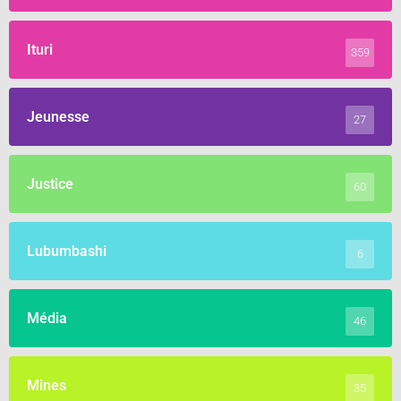
Ituri
359
Jeunesse
27
Justice
60
Lubumbashi
6
Média
46
Mines
35