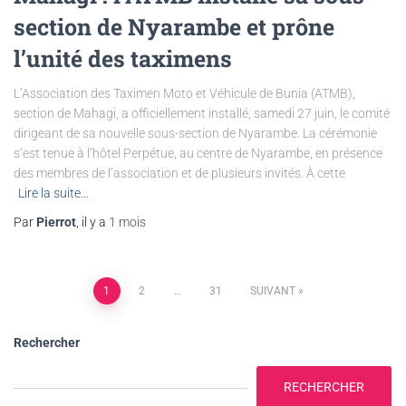
section de Nyarambe et prône
l’unité des taximens
L’Association des Taximen Moto et Véhicule de Bunia (ATMB),
section de Mahagi, a officiellement installé, samedi 27 juin, le comité
dirigeant de sa nouvelle sous-section de Nyarambe. La cérémonie
s’est tenue à l’hôtel Perpétue, au centre de Nyarambe, en présence
des membres de l’association et de plusieurs invités. À cette
Lire la suite…
Par
Pierrot
, il y a
1 mois
1
2
…
31
SUIVANT
Rechercher
RECHERCHER