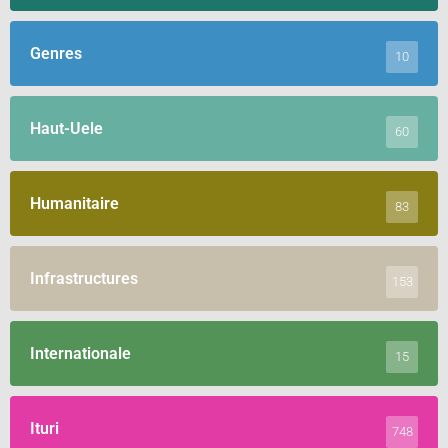
Genres
10
Haut-Uele
60
Humanitaire
83
Infrastructures
153
Internationale
15
Ituri
748