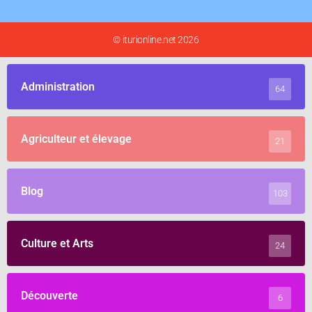
© iturionline.net 2026
Administration
64
Agriculteur et élevage
21
Blog
103
Culture et Arts
24
Découverte
6