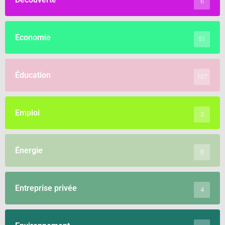
6
Economie
51
Éducation
107
Emploi
3
Énergie
8
Entreprise privée
4