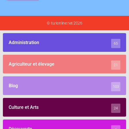
© iturionline.net 2026
Administration
65
Agriculteur et élevage
21
Blog
103
Culture et Arts
24
Découverte