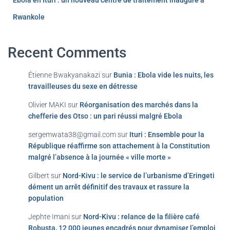
Ebola en Ituri : un nouveau centre de traitement inauguré à
Rwankole
Recent Comments
Étienne Bwakyanakazi
sur
Bunia : Ebola vide les nuits, les
travailleuses du sexe en détresse
Olivier MAKI
sur
Réorganisation des marchés dans la
chefferie des Otso : un pari réussi malgré Ebola
sergemwata38@gmail.com
sur
Ituri : Ensemble pour la
République réaffirme son attachement à la Constitution
malgré l’absence à la journée « ville morte »
Gilbert
sur
Nord-Kivu : le service de l’urbanisme d’Eringeti
dément un arrêt définitif des travaux et rassure la
population
Jephte Imani
sur
Nord-Kivu : relance de la filière café
Robusta, 12 000 jeunes encadrés pour dynamiser l’emploi