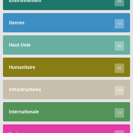
Environnement
49
Genres
10
Haut-Uele
60
Humanitaire
83
Infrastructures
153
Internationale
15