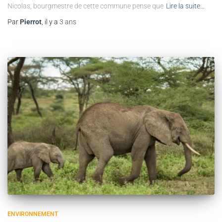
Nicolas, bourgmestre de cette commune pense que
Lire la suite…
Par
Pierrot
, il y a
3 ans
ENVIRONNEMENT