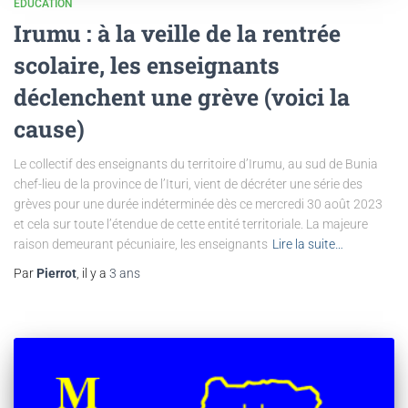
ÉDUCATION
Irumu : à la veille de la rentrée
scolaire, les enseignants
déclenchent une grève (voici la
cause)
Le collectif des enseignants du territoire d’Irumu, au sud de Bunia
chef-lieu de la province de l’Ituri, vient de décréter une série des
grèves pour une durée indéterminée dès ce mercredi 30 août 2023
et cela sur toute l’étendue de cette entité territoriale. La majeure
raison demeurant pécuniaire, les enseignants
Lire la suite…
Par
Pierrot
, il y a
3 ans