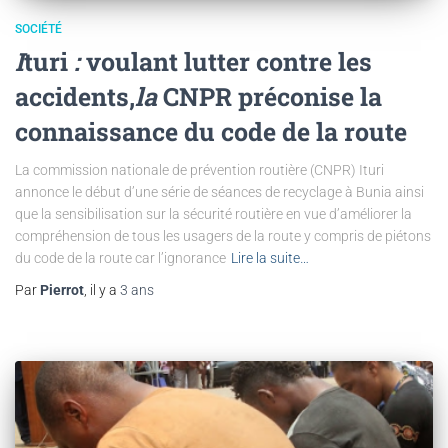
SOCIÉTÉ
I
turi
:
voulant lutter contre les
accidents,
la
CNPR préconise la
connaissance du code de la route
La commission nationale de prévention routière (CNPR) Ituri
annonce le début d’une série de séances de recyclage à Bunia ainsi
que la sensibilisation sur la sécurité routière en vue d’améliorer la
compréhension de tous les usagers de la route y compris de piétons
du code de la route car l’ignorance
Lire la suite…
Par
Pierrot
, il y a
3 ans