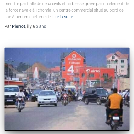
meurtre par balle de deux civils et un blessé grave par un élément de
la force navale à Tchomia, un centre commercial situé au bord de
Lac Albert en chefferie de
Lire la suite…
Par
Pierrot
, il y a
3 ans