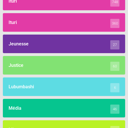
Ituri
748
Ituri
360
Jeunesse
27
Justice
60
Lubumbashi
6
Média
46