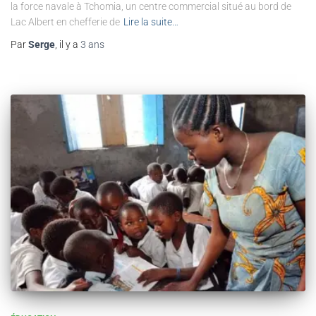
la force navale à Tchomia, un centre commercial situé au bord de
Lac Albert en chefferie de
Lire la suite…
Par
Serge
, il y a
3 ans