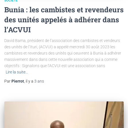
SOCIÉTÉ
Bunia : les cambistes et revendeurs
des unités appelés à adhérer dans
l’ACVUI
David Bama, président de l’association des cambistes et vendeurs
des unités de l’Ituri, (ACVUI) a appelé mercredi 30 août 2023 les
cambistes et revendeurs des unités qui oeuvrent à Bunia à adhérer
massivement dans dans cette nouvelle association qui a comme
objectifs : Signalons que l’ACVUI est une association sans
Lire la suite…
Par
Pierrot
, il y a
3 ans