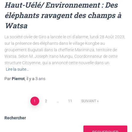
Haut-Uélé/ Environnement : Des
éléphants ravagent des champs à
Watsa
La société civile de Giro a lancée le cri d’alarme, lundi 28 Août 2023,
sur la présence des éléphants dans le village Kongbe au
groupement Bugutali dans la chefferie Mariminza, territoire de
Watsa. Selon M. Joseph Itano Mungu, Coordonnateur de cette
structure Citoyenne, qui a annoncé cette nouvelle dans un
Lire la suite…
Par
Pierrot
, il y a
3 ans
1
2
…
11
SUIVANT
Rechercher