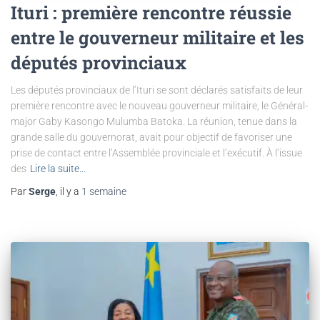
Ituri : première rencontre réussie
entre le gouverneur militaire et les
députés provinciaux
Les députés provinciaux de l’Ituri se sont déclarés satisfaits de leur
première rencontre avec le nouveau gouverneur militaire, le Général-
major Gaby Kasongo Mulumba Batoka. La réunion, tenue dans la
grande salle du gouvernorat, avait pour objectif de favoriser une
prise de contact entre l’Assemblée provinciale et l’exécutif. À l’issue
des
Lire la suite…
Par
Serge
, il y a
1 semaine