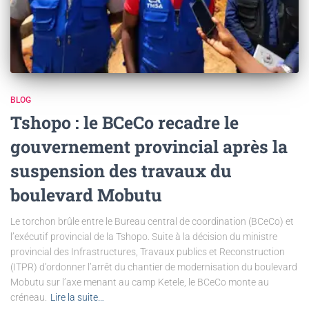
BLOG
Tshopo : le BCeCo recadre le
gouvernement provincial après la
suspension des travaux du
boulevard Mobutu
Le torchon brûle entre le Bureau central de coordination (BCeCo) et
l’exécutif provincial de la Tshopo. Suite à la décision du ministre
provincial des Infrastructures, Travaux publics et Reconstruction
(ITPR) d’ordonner l’arrêt du chantier de modernisation du boulevard
Mobutu sur l’axe menant au camp Ketele, le BCeCo monte au
créneau.
Lire la suite…