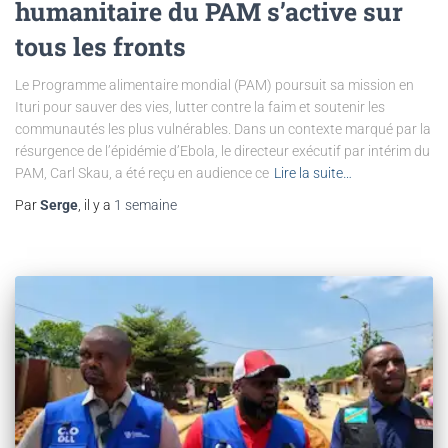
humanitaire du PAM s’active sur
tous les fronts
Le Programme alimentaire mondial (PAM) poursuit sa mission en
Ituri pour sauver des vies, lutter contre la faim et soutenir les
communautés les plus vulnérables. Dans un contexte marqué par la
résurgence de l’épidémie d’Ebola, le directeur exécutif par intérim du
PAM, Carl Skau, a été reçu en audience ce
Lire la suite…
Par
Serge
, il y a
1 semaine