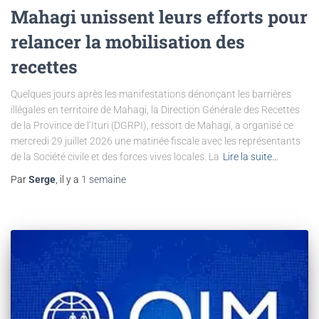
Mahagi unissent leurs efforts pour
relancer la mobilisation des
recettes
Quelques jours après les manifestations dénonçant les barrières
illégales en territoire de Mahagi, la Direction Générale des Recettes
de la Province de l’Ituri (DGRPI), ressort de Mahagi, a organisé ce
mercredi 29 juillet 2026 une matinée fiscale avec les représentants
de la Société civile et des forces vives locales. La
Lire la suite…
Par
Serge
, il y a
1 semaine