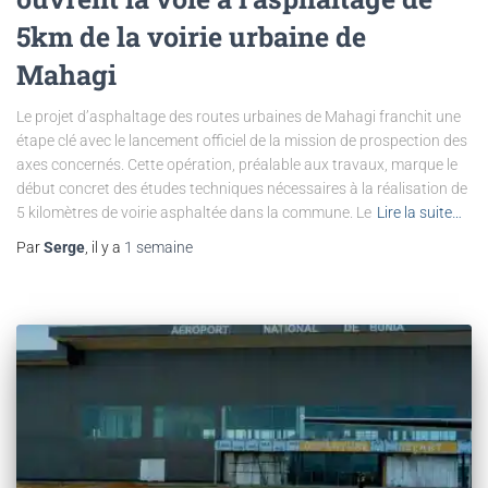
5km de la voirie urbaine de
Mahagi
Le projet d’asphaltage des routes urbaines de Mahagi franchit une
étape clé avec le lancement officiel de la mission de prospection des
axes concernés. Cette opération, préalable aux travaux, marque le
début concret des études techniques nécessaires à la réalisation de
5 kilomètres de voirie asphaltée dans la commune. Le
Lire la suite…
Par
Serge
, il y a
1 semaine