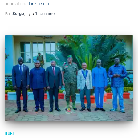
populations
Lire la suite…
Par
Serge
, il y a
1 semaine
ITURI