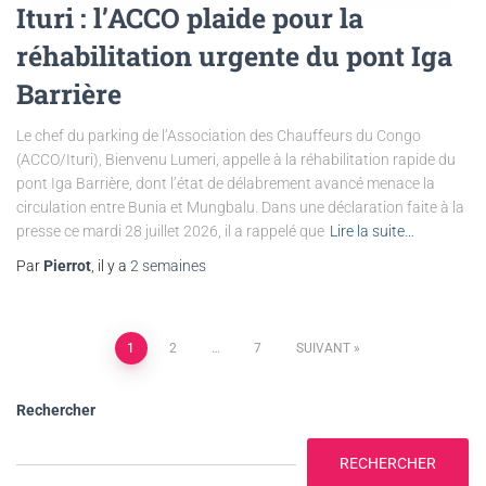
Ituri : l’ACCO plaide pour la
réhabilitation urgente du pont Iga
Barrière
Le chef du parking de l’Association des Chauffeurs du Congo
(ACCO/Ituri), Bienvenu Lumeri, appelle à la réhabilitation rapide du
pont Iga Barrière, dont l’état de délabrement avancé menace la
circulation entre Bunia et Mungbalu. Dans une déclaration faite à la
presse ce mardi 28 juillet 2026, il a rappelé que
Lire la suite…
Par
Pierrot
, il y a
2 semaines
1
2
…
7
SUIVANT
Rechercher
RECHERCHER