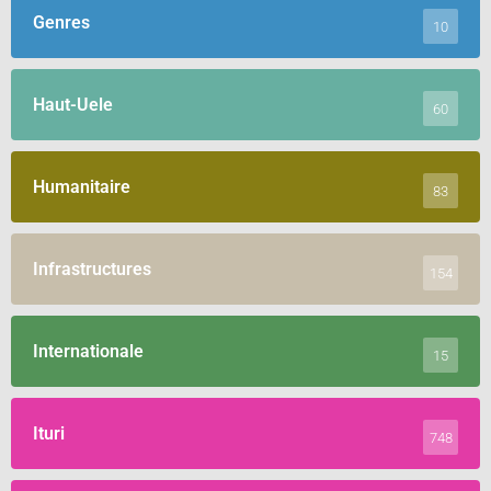
Genres
10
Haut-Uele
60
Humanitaire
83
Infrastructures
154
Internationale
15
Ituri
748