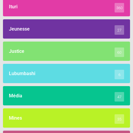
Ituri
360
Jeunesse
27
Justice
60
Lubumbashi
6
Média
47
Mines
35