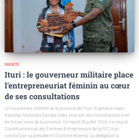
SOCIÉTÉ
Ituri : le gouverneur militaire place
l’entrepreneuriat féminin au cœur
de ses consultations
Le Gouverneur militaire de la province de l’Ituri, le général-major
Kasongo Mulumba Batoka Gaby, poursuit ses consultations avec
les forces vives de la province. Ce mardi 28 juillet 2026, il a reçu le
Comité provincial des Femmes Entrepreneurs de la FEC-Ituri,
conduit par sa présidente Charlotte Bolema. La délégation a