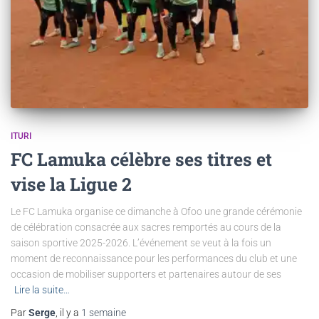
ITURI
FC Lamuka célèbre ses titres et
vise la Ligue 2
Le FC Lamuka organise ce dimanche à Ofoo une grande cérémonie
de célébration consacrée aux sacres remportés au cours de la
saison sportive 2025-2026. L’événement se veut à la fois un
moment de reconnaissance pour les performances du club et une
occasion de mobiliser supporters et partenaires autour de ses
Lire la suite…
Par
Serge
, il y a
1 semaine