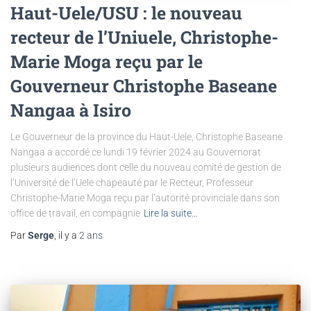
Haut-Uele/USU : le nouveau
recteur de l’Uniuele, Christophe-
Marie Moga reçu par le
Gouverneur Christophe Baseane
Nangaa à Isiro
Le Gouverneur de la province du Haut-Uele, Christophe Baseane
Nangaa a accordé ce lundi 19 février 2024 au Gouvernorat
plusieurs audiences dont celle du nouveau comité de gestion de
l’Université de l’Uele chapeauté par le Recteur, Professeur
Christophe-Marie Moga reçu par l’autorité provinciale dans son
office de travail, en compagnie
Lire la suite…
Par
Serge
, il y a
2 ans