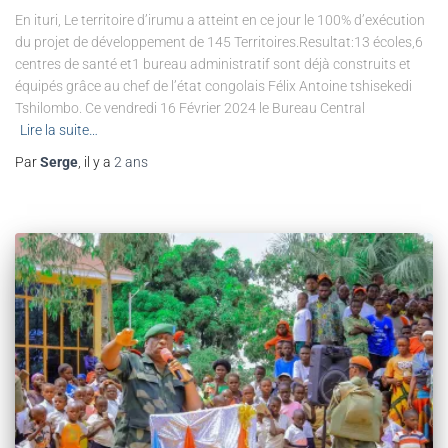
En ituri, Le territoire d’irumu a atteint en ce jour le 100% d’exécution
du projet de développement de 145 Territoires.Resultat:13 écoles,6
centres de santé et1 bureau administratif sont déjà construits et
équipés grâce au chef de l’état congolais Félix Antoine tshisekedi
Tshilombo. Ce vendredi 16 Février 2024 le Bureau Central
Lire la suite…
Par
Serge
, il y a
2 ans