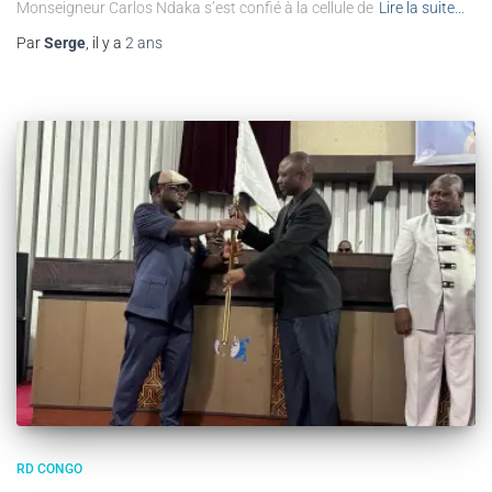
Monseigneur Carlos Ndaka s’est confié à la cellule de
Lire la suite…
Par
Serge
, il y a
2 ans
RD CONGO