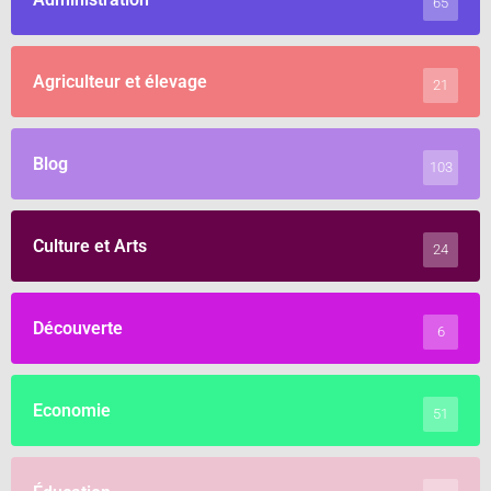
65
Agriculteur et élevage
21
Blog
103
Culture et Arts
24
Découverte
6
Economie
51