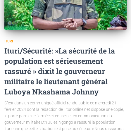
ITURI
Ituri/Sécurité: »La sécurité de la
population est sérieusement
rassuré » dixit le gouverneur
militaire le lieutenant général
Luboya Nkashama Johnny
C’est dans un communiqué officiel rendu public ce mercredi 21
février 2024 dont la rédaction de l’iturionline.net dispose une copie,
le porte-parole de l’armée et conseiller en communication du
gouverneur militaire Ltn Jules Ngongo a rassuré la population
iturienne que cette situation est prise au sérieux. « Nous rassurons