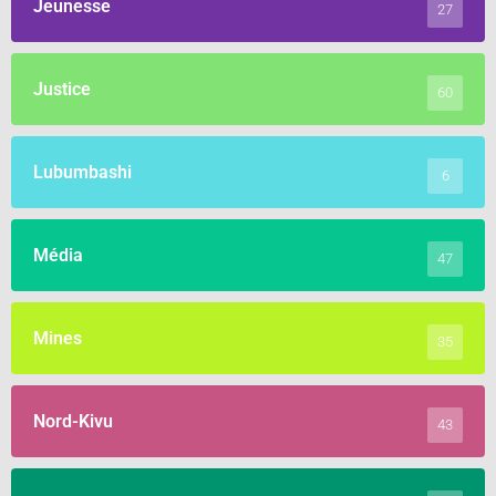
Jeunesse
27
Justice
60
Lubumbashi
6
Média
47
Mines
35
Nord-Kivu
43