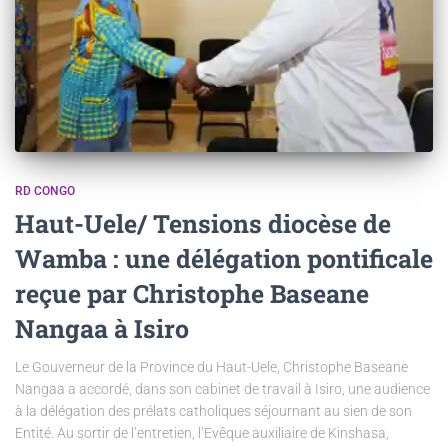
RD CONGO
Haut-Uele/ Tensions diocèse de
Wamba : une délégation pontificale
reçue par Christophe Baseane
Nangaa à Isiro
Le Gouverneur de la Province du Haut-Uele, Christophe Baseane
Nangaa a accordé, dans son cabinet de travail à Isiro, une audience
à la délégation des prélats catholiques séjournant au sien de son
Entité. Au sortir de l’entretien, l’Evêque auxiliaire de Kinshasa,