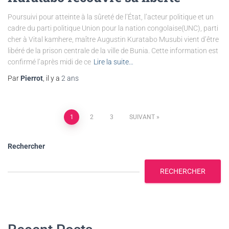
Poursuivi pour atteinte à la sûreté de l’État, l’acteur politique et un
cadre du parti politique Union pour la nation congolaise(UNC), parti
cher à Vital kamhere, maître Augustin Kuratabo Musubi vient d’être
libéré de la prison centrale de la ville de Bunia. Cette information est
confirmé l’après midi de ce
Lire la suite…
Par
Pierrot
, il y a
2 ans
1
2
3
SUIVANT
Rechercher
RECHERCHER