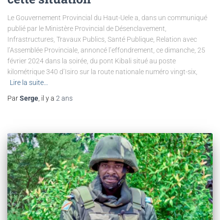
Le Gouvernement Provincial du Haut-Uele a, dans un communiqué
publié par le Ministère Provincial de Désenclavement,
Infrastructures, Travaux Publics, Santé Publique, Relation avec
l’Assemblée Provinciale, annoncé l’effondrement, ce dimanche, 25
février 2024 dans la soirée, du pont Kibali situé au poste
kilométrique 340 d’Isiro sur la route nationale numéro vingt-six,
Lire la suite…
Par
Serge
, il y a
2 ans