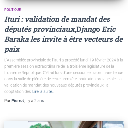
POLITIQUE
Ituri : validation de mandat des
députés provinciaux
,D
jang
o
Eric
Baraka les invite à être vecteurs de
paix
L’Assemblée provinciale de l’Ituri a procédé lundi 19 février 2024 à la
première session extraordinaire de la troisième législature de la
troisième République. C’était lors d’une session extraordinaire tenue
dans la salle de plénière de cette première institution provinciale. La
validation de mandat des nouveaux députés provinciaux, la
cooptation des
Lire la suite…
Par
Pierrot
, il y a
2 ans