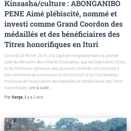
Kinsasha/culture : ABONGANIBO
PENE Aimé plébiscité, nommé et
investi comme Grand Coordon des
médaillés et des bénéficiaires des
Titres honorifiques en Ituri
Ce lundi 26 février 2024, à la capitale congolaise dans la grande
salle du Ministère des Affaires Étrangères, que les Dignitaires d’État
et les Directeurs généraux des plusieurs Sociétés, ont participé à
une cérémonie de nomination et d’investiture d’un Coordinateur
Provincial de l’Association des Médaillés et bénéficiaires des Titres
honorifiques
Lire la suite…
Par
Serge
, il y a
2 ans