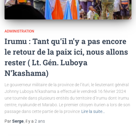
ADMINISTRATION
Irumu : Tant qu’il n’y a pas encore
le retour de la paix ici, nous allons
rester ( Lt. Gén. Luboya
N’kashama)
Le gouverneur militaire de la province de l’ituri, le lieutenant général
Johnny Luboya N’kashama a effectué le vendredi 16 février 2024
une tournée dans plusieurs entités du territoire d’Irumu dont Irumu
centre, nyakunde et Marabo. Le premier citoyen iturien a lors de son
passage dans cette partie de la province
Lire la suite…
Par
Serge
, il y a
2 ans