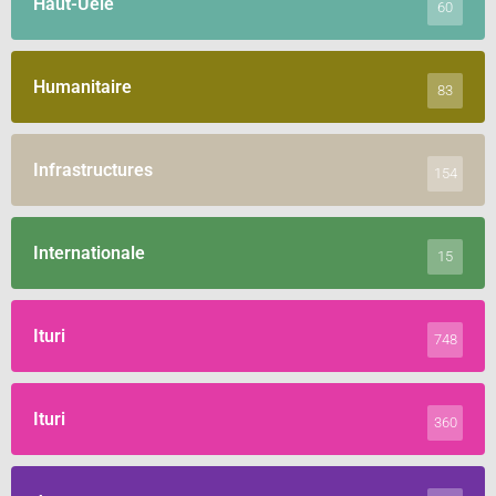
Haut-Uele
60
Humanitaire
83
Infrastructures
154
Internationale
15
Ituri
748
Ituri
360