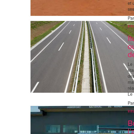
et 
se
Pa
Infr
I
o
d
Le 
éta
des
mar
réa
Le
Pa
Infr
B
l