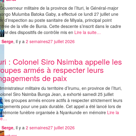
Gouverneur militaire de la province de l’Ituri, le Général-major
ongo Mulumba Batoka Gaby, a effectué ce lundi 27 juillet une
ite d’inspection au poste sanitaire de Miyala, principal point
ntrée de la ville de Bunia. Cette descente s’inscrit dans le cadre
suivi des dispositifs de contrôle mis en
Lire la suite…
r
Serge
, il y a
2 semaines
27 juillet 2026
turi : Colonel Siro Nsimba appelle les
roupes armés à respecter leurs
ngagements de paix
dministrateur militaire du territoire d’Irumu, en province de l’Ituri,
colonel Siro Nsimba Bunga Jean, a exhorté samedi 25 juillet
6 les groupes armés encore actifs à respecter strictement leurs
agements pour une paix durable. Cet appel a été lancé lors de
cérémonie funèbre organisée à Nyankunde en mémoire
Lire la
ite…
r
Serge
, il y a
2 semaines
27 juillet 2026
astructures