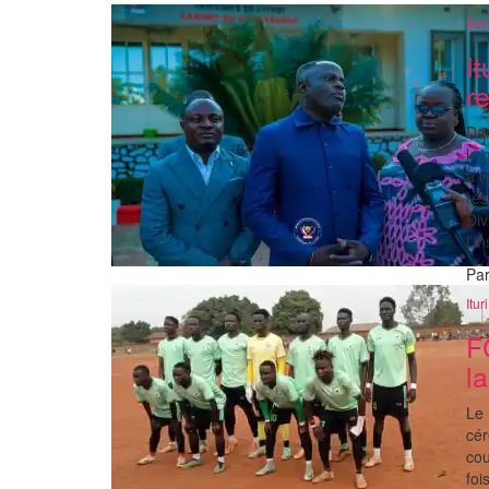
Ituri
I
r
Dan
le 
a r
res
Div
l’I
Pa
Ituri
F
l
Le
cér
cou
foi