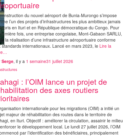
éroportuaire
construction du nouvel aéroport de Bunia-Murongo s’impose
me l’un des projets d’infrastructures les plus ambitieux jamais
repris en Ituri et en République démocratique du Congo. Pour
première fois, une entreprise congolaise, Mont-Gabaon SARLU,
ote la réalisation d’une infrastructure aéroportuaire conforme
 standards internationaux. Lancé en mars 2023, le
Lire la
ite…
r
Serge
, il y a
1 semaine
31 juillet 2026
astructures
ahagi : l’OIM lance un projet de
éhabilitation des axes routiers
ioritaires
rganisation internationale pour les migrations (OIM) a initié un
jet majeur de réhabilitation des routes dans le territoire de
agi, en Ituri. Objectif : améliorer la circulation, assainir le milieu
renforcer le développement local. Le lundi 27 juillet 2026, l’OIM
ommencé par l’identification des bénéficiaires, principalement