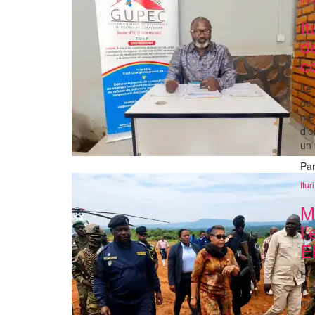
I
d
c
Le 
de 
méd
d’o
un 
Pa
Ituri
M
l
E
En 
Pre
mob