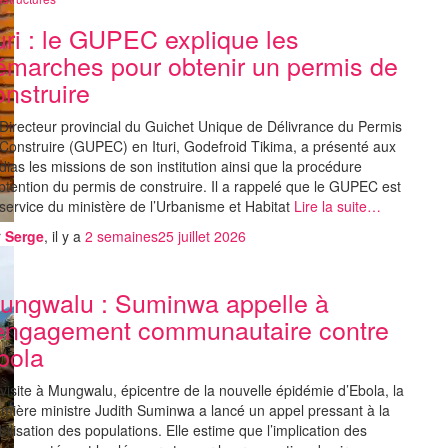
turi : le GUPEC explique les
émarches pour obtenir un permis de
onstruire
Directeur provincial du Guichet Unique de Délivrance du Permis
Construire (GUPEC) en Ituri, Godefroid Tikima, a présenté aux
ias les missions de son institution ainsi que la procédure
btention du permis de construire. Il a rappelé que le GUPEC est
service du ministère de l’Urbanisme et Habitat
Lire la suite…
r
Serge
, il y a
2 semaines
25 juillet 2026
ungwalu : Suminwa appelle à
’engagement communautaire contre
bola
visite à Mungwalu, épicentre de la nouvelle épidémie d’Ebola, la
mière ministre Judith Suminwa a lancé un appel pressant à la
ilisation des populations. Elle estime que l’implication des