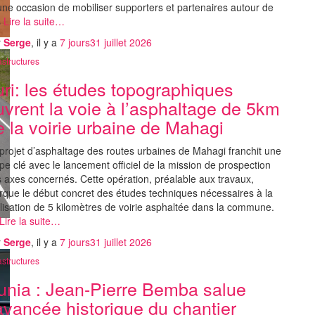
une occasion de mobiliser supporters et partenaires autour de
s
Lire la suite…
r
Serge
, il y a
7 jours
31 juillet 2026
astructures
turi: les études topographiques
uvrent la voie à l’asphaltage de 5km
e la voirie urbaine de Mahagi
projet d’asphaltage des routes urbaines de Mahagi franchit une
pe clé avec le lancement officiel de la mission de prospection
 axes concernés. Cette opération, préalable aux travaux,
que le début concret des études techniques nécessaires à la
lisation de 5 kilomètres de voirie asphaltée dans la commune.
Lire la suite…
r
Serge
, il y a
7 jours
31 juillet 2026
astructures
unia : Jean-Pierre Bemba salue
’avancée historique du chantier