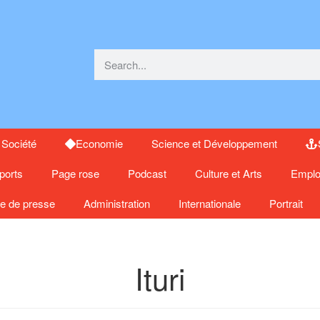
Société
Economie
Science et Développement
ports
Page rose
Podcast
Culture et Arts
Emplo
e de presse
Administration
Internationale
Portrait
Ituri