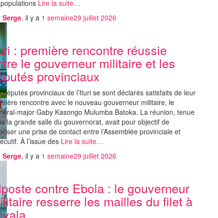
 populations
Lire la suite…
r
Serge
, il y a
1 semaine
29 juillet 2026
turi : première rencontre réussie
ntre le gouverneur militaire et les
éputés provinciaux
 députés provinciaux de l’Ituri se sont déclarés satisfaits de leur
mière rencontre avec le nouveau gouverneur militaire, le
néral-major Gaby Kasongo Mulumba Batoka. La réunion, tenue
s la grande salle du gouvernorat, avait pour objectif de
oriser une prise de contact entre l’Assemblée provinciale et
xécutif. À l’issue des
Lire la suite…
r
Serge
, il y a
1 semaine
29 juillet 2026
iposte contre Ebola : le gouverneur
litaire resserre les mailles du filet à
iyala