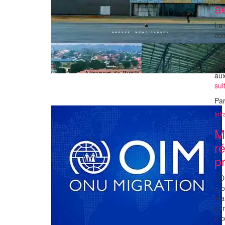
a
La 
com
ent
la 
pil
aux
su
Pa
Infr
M
r
pr
L’O
pro
Mah
et 
a c