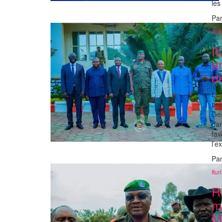
les
Pa
Ituri
I
e
d
Les
pre
Gé
dan
fav
l’e
Pa
Ituri
R
mi
M