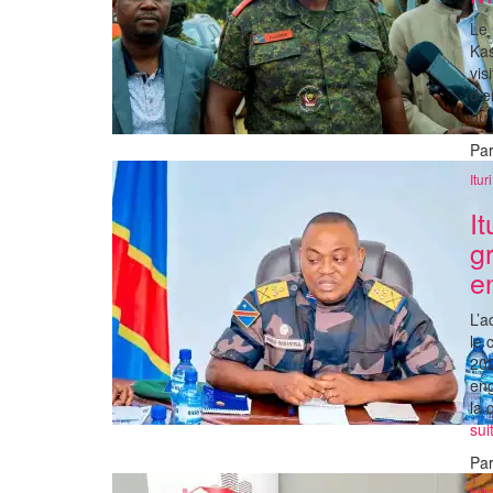
Le 
Kas
vis
d’e
du 
Pa
Ituri
I
g
e
L’a
le 
202
eng
la 
su
Pa
Infr