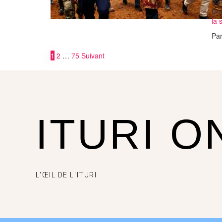
com
Con
la 
Pa
1
2
…
75
Suivant
ITURI O
L'ŒIL DE L'ITURI