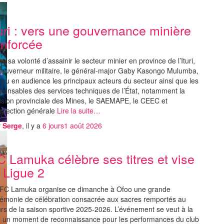
turi : vers une gouvernance minière
enforcée
s sa volonté d’assainir le secteur minier en province de l’Ituri,
gouverneur militaire, le général-major Gaby Kasongo Mulumba,
eçu en audience les principaux acteurs du secteur ainsi que les
ponsables des services techniques de l’État, notamment la
ision provinciale des Mines, le SAEMAPE, le CEEC et
nspection générale
Lire la suite…
r
Serge
, il y a
6 jours
1 août 2026
C Lamuka célèbre ses titres et vise
a Ligue 2
 FC Lamuka organise ce dimanche à Ofoo une grande
émonie de célébration consacrée aux sacres remportés au
rs de la saison sportive 2025-2026. L’événement se veut à la
s un moment de reconnaissance pour les performances du club