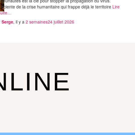
munautés est la clé pour stopper la propagation du virus.
sciente de la crise humanitaire qui frappe déjà le territoire
Lire
suite…
r
Serge
, il y a
2 semaines
24 juillet 2026
NLINE