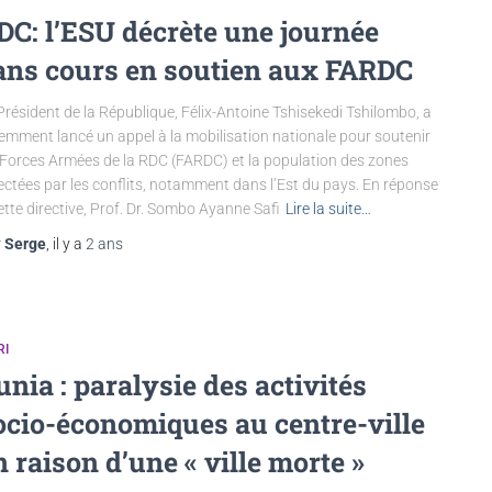
DC: l’ESU décrète une journée
ans cours en soutien aux FARDC
Président de la République, Félix-Antoine Tshisekedi Tshilombo, a
emment lancé un appel à la mobilisation nationale pour soutenir
 Forces Armées de la RDC (FARDC) et la population des zones
ectées par les conflits, notamment dans l’Est du pays. En réponse
ette directive, Prof. Dr. Sombo Ayanne Safi
Lire la suite…
r
Serge
, il y a
2 ans
RI
unia : paralysie des activités
ocio-économiques au centre-ville
n raison d’une « ville morte »