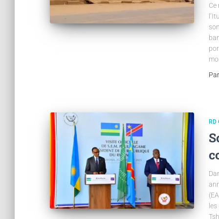
Ce 
l’I
son
ban
por
mor
Pa
RD
S
c
Dan
ann
(EA
les
Tsh