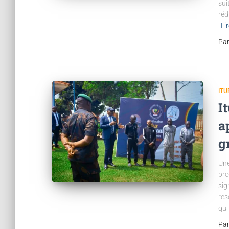
sui
réd
Li
Pa
ITU
I
a
g
Une
pro
sig
res
qui
Pa