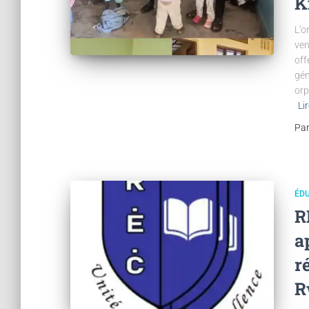
K
L’o
ven
off
gén
orp
Li
Pa
ÉD
R
a
r
R