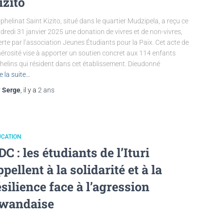
izito
rphelinat Saint Kizito, situé dans le quartier Mudzipela, a reçu ce
dredi 31 janvier 2025 une donation de vivres et de non-vivres,
erte par l’association Jeunes Étudiants pour la Paix. Cet acte de
érosité vise à apporter un soutien concret aux 114 enfants
helins qui résident dans cet établissement. Dieudonné
re la suite…
r
Serge
, il y a
2 ans
UCATION
DC : les étudiants de l’Ituri
ppellent à la solidarité et à la
ésilience face à l’agression
wandaise