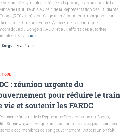
cette journée symbolique dédiée à la patrie, les étudiants de la
vince de l’Ituri, réunis au sein de la Représentation des Étudiants
Congo (REC/Ituri), ont rédigé un mémorandum marquant leur
tien indéfectible aux Forces Armées de la République
ocratique du Congo (FARDC) et aux efforts des autorités
ionales
Lire la suite…
r
Serge
, il y a
2 ans
ITIQUE
DC : réunion urgente du
ouvernement pour réduire le train
e vie et soutenir les FARDC
Première Ministre de la République Démocratique du Congo,
ith Suminwa, a convoqué une réunion urgente ce jeudi soir avec
nsemble des membres de son gouvernement. Cette réunion fait