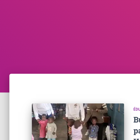
ÉD
B
p