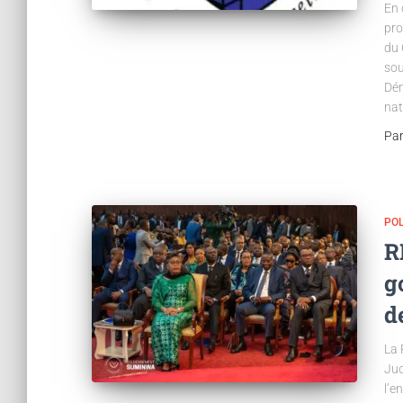
En 
pro
du 
sou
Dém
nat
Pa
POL
R
g
d
La 
Jud
l’e