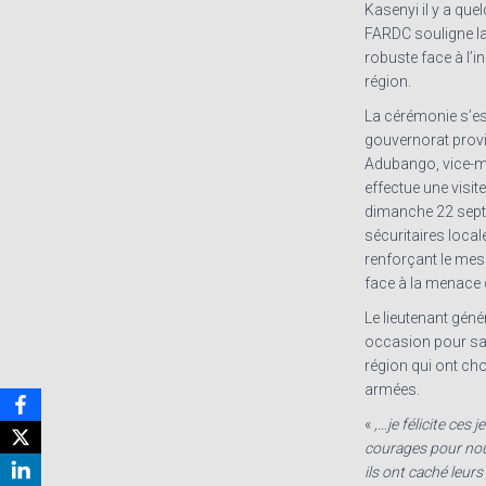
Kasenyi il y a qu
FARDC souligne la
robuste face à l’in
région.
La cérémonie s’es
gouvernorat provi
Adubango, vice-mi
effectue une visite
dimanche 22 septe
sécuritaires local
renforçant le mes
face à la menace
Le lieutenant géné
occasion pour sal
région qui ont cho
armées.
«
,…je félicite ces 
courages pour nou
ils ont caché leur