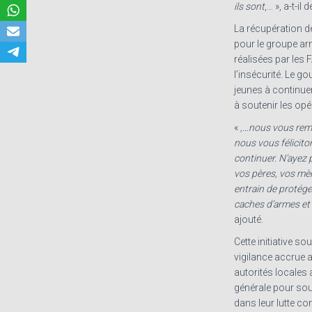
ils sont
,… », a-t-il 
La récupération d
pour le groupe arm
réalisées par les
l’insécurité. Le g
jeunes à continue
à soutenir les opé
«
,…nous vous reme
nous vous félicit
continuer. N’ayez pas
vos pères, vos mèr
entrain de protég
caches d’armes et i
ajouté.
Cette initiative s
vigilance accrue 
autorités locales 
générale pour sou
dans leur lutte con