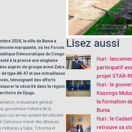
Lisez aussi
mbre 2024, la ville de Bunia a
rémonie marquante, où les Forces
publique Démocratique du Congo
Ituri : lanceme
enté à la presse une vingtaine
participatif av
ées auprès du groupe armé Zaïre.
ls de type AK-47 et une mitrailleuse
projet STAR-
sés, témoignant des efforts
Ituri : le gouve
staurer la sécurité dans la région
Kasongo Mulu
erritoire de Djugu.
la formation de
entation, le lieutenant général
 gouverneur militaire de la
Bunia
 que ces armes avaient été utilisées
Ituri : le Cada
é Zaïre pour mener des attaques
retrouve sa sta
s militaires à Sabe, Tchomia et