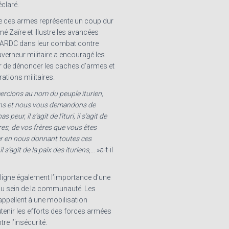
déclaré.
e ces armes représente un coup dur
é Zaïre et illustre les avancées
 FARDC dans leur combat contre
ouverneur militaire a encouragé les
r de dénoncer les caches d’armes et
rations militaires.
rcions au nom du peuple iturien,
ons et nous vous demandons de
 peur, il s’agit de l’ituri, il s’agit de
es, de vos frères que vous êtes
er en nous donnant toutes ces
l s’agit de la paix des ituriens
,… »a-t-il
ouligne également l’importance d’une
au sein de la communauté. Les
appellent à une mobilisation
tenir les efforts des forces armées
tre l’insécurité.