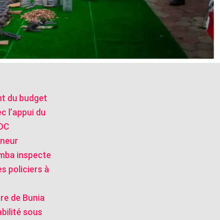
nt du budget
ec l’appui du
RDC
rneur
mba inspecte
s policiers à
stre de Bunia
bilité sous