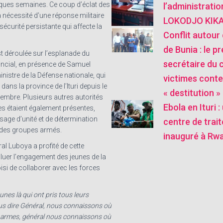
elques semaines. Ce coup d’éclat des
l’administratio
 nécessité d’une réponse militaire
LOKODJO KIKA
sécurité persistante qui affecte la
Conflit autour 
de Bunia : le pr
t déroulée sur l’esplanade du
secrétaire du 
ncial, en présence de Samuel
nistre de la Défense nationale, qui
victimes conte
 dans la province de l’Ituri depuis le
« destitution »
mbre. Plusieurs autres autorités
Ebola en Ituri 
es étaient également présentes,
sage d’unité et de détermination
centre de trai
 des groupes armés.
inauguré à Rw
ral Luboya a profité de cette
uer l’engagement des jeunes de la
isi de collaborer avec les forces
jeunes là qui ont pris tous leurs
s dire Général, nous connaissons où
s armes, général nous connaissons où