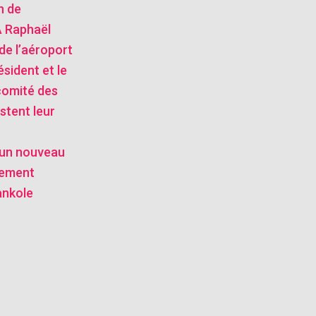
n de
 Raphaël
de l’aéroport
ésident et le
comité des
stent leur
: un nouveau
tement
ankole