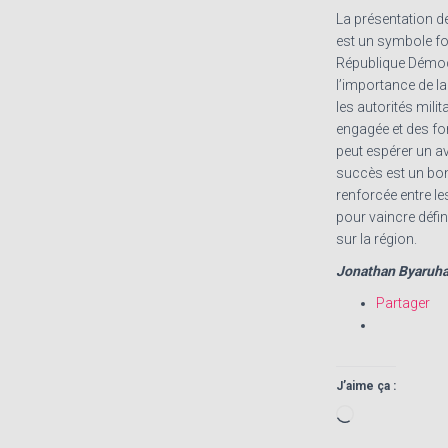
La présentation d
est un symbole fort
République Démocr
l’importance de la
les autorités mil
engagée et des for
peut espérer un av
succès est un bon
renforcée entre le
pour vaincre défi
sur la région.
Jonathan Byaruh
Partager
J’aime ça :