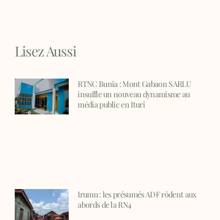
Lisez Aussi
RTNC Bunia : Mont Gabaon SARLU
insuffle un nouveau dynamisme au
média public en Ituri
Irumu : les présumés ADF rôdent aux
abords de la RN4