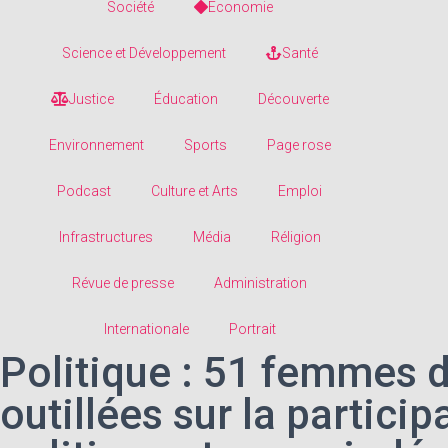
Société
Economie
Science et Développement
Santé
Justice
Éducation
Découverte
Environnement
Sports
Page rose
Podcast
Culture et Arts
Emploi
Infrastructures
Média
Réligion
Révue de presse
Administration
Internationale
Portrait
Politique : 51 femmes
outillées sur la particip