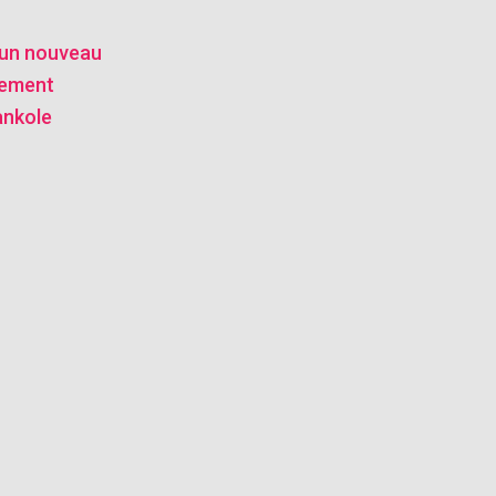
: un nouveau
tement
ankole