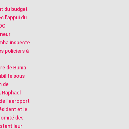
nt du budget
ec l’appui du
RDC
rneur
mba inspecte
s policiers à
stre de Bunia
bilité sous
n de
 Raphaël
de l’aéroport
ésident et le
comité des
stent leur