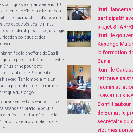
es politiques a organisée jeudi 19
Ituri : lanceme
 le territoire d’Irumu à Komanda,
participatif av
ili, le troisième atelier d’une série
s des capacités des femmes
projet STAR-
ère de leadership politique, stratégie
Ituri : le gouve
nication politique et des
Kasongo Mulu
idoyer.
la formation de
istratif de la chefferie de Basili,
, qui a représenté le Chef empêché,
Bunia
ion Onusienne pour cette
Ituri : le Cada
 indiquant que le Président de la
retrouve sa sta
Tshisekedi Tshilombo a mis un
r sur la promotion de la femme en
l’administratio
cratique du Congo
LOKODJO KIKA
ui prétendent devenir politiques,
Conflit autour 
naissance en pratique pour la
de Bunia : le pr
rs carrières, conformément à la
secrétaire du 
’État qui vise la promotion de la
qué.
victimes conte