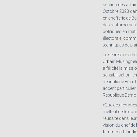
section des affair
Octobre 2023 dans
en chefferie de Bas
des renforcement
politiques en mati
électorale, commu
techniques de pla
Le secrétaire admin
Urbain Muzingbele
a félicité la miss
sensibilisation, en
République Félix 
accent particulie
République Démo
«Que ces femmes q
mettent cette con
réussite dans leu
vision du chef de l
femme» a-t-il indi