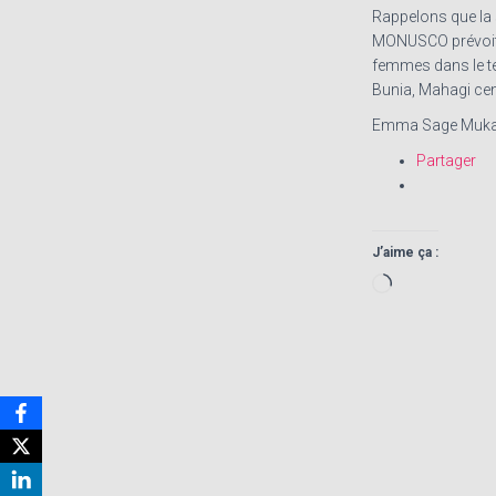
Rappelons que la s
MONUSCO prévoit 
femmes dans le ter
Bunia, Mahagi ce
Emma Sage Muka
Partager
J’aime ça :