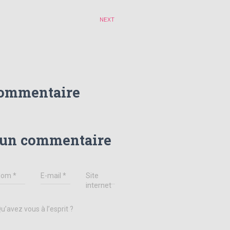
NEXT
commentaire
 un commentaire
Nom
*
E-mail
*
Site
internet
u’avez vous à l’esprit ?