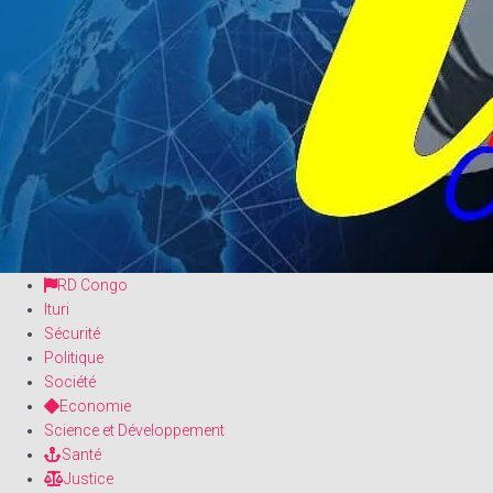
RD Congo
Ituri
Sécurité
Politique
Société
Economie
Science et Développement
Santé
Justice