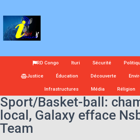
RD Congo
Ituri
Sécurité
Politiq
Justice
Éducation
Découverte
Envi
Infrastructures
Média
Réligion
Sport/Basket-ball: cha
local, Galaxy efface N
Team