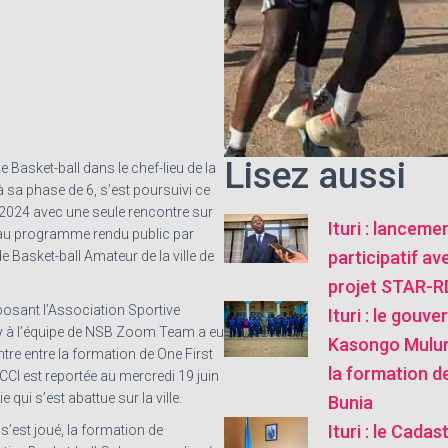
Lisez aussi
Basket-ball dans le chef-lieu de la
 à sa phase de 6, s’est poursuivi ce
2024 avec une seule rencontre sur
Ituri : lanceme
 au programme rendu public par
participatif av
de Basket-ball Amateur de la ville de
projet STAR-
posant l’Association Sportive
Ituri : le gouve
y à l’équipe de NSB Zoom Team a eu
Kasongo Mulu
ontre entre la formation de One First
la formation de
CCI est reportée au mercredi 19 juin
e qui s’est abattue sur la ville.
Bunia
Ituri : le Cada
s’est joué, la formation de