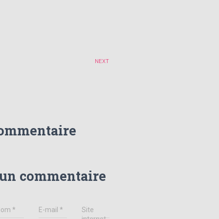
NEXT
commentaire
 un commentaire
Nom
*
E-mail
*
Site
internet