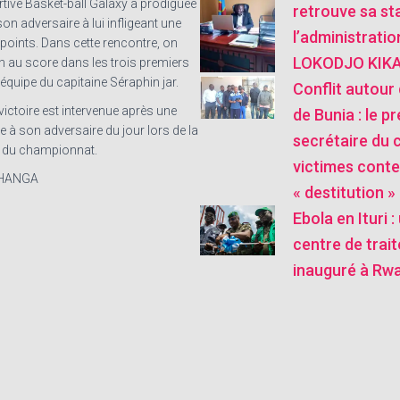
rtive Basket-ball Galaxy a prodiguée
retrouve sa sta
on adversaire à lui infligeant une
l’administratio
 points. Dans cette rencontre, on
LOKODJO KIKA
n au score dans les trois premiers
équipe du capitaine Séraphin jar.
Conflit autour 
ictoire est intervenue après une
de Bunia : le pr
e à son adversaire du jour lors de la
secrétaire du 
 du championnat.
victimes conte
UHANGA
« destitution »
Ebola en Ituri 
centre de trai
inauguré à Rw