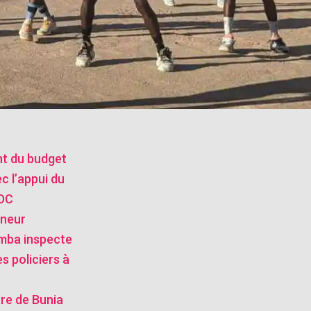
nt du budget
ec l’appui du
RDC
rneur
mba inspecte
s policiers à
stre de Bunia