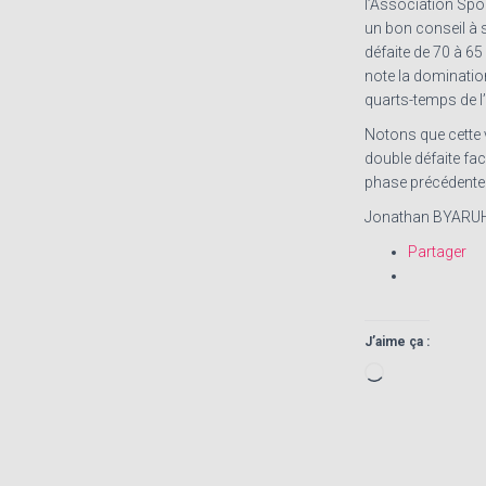
l’Association Spo
un bon conseil à s
défaite de 70 à 65
note la dominatio
quarts-temps de l’
Notons que cette v
double défaite fac
phase précédente
Jonathan BYAR
Partager
J’aime ça :