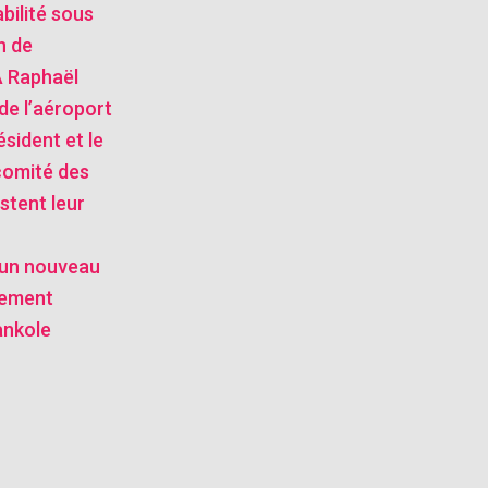
bilité sous
n de
 Raphaël
de l’aéroport
ésident et le
comité des
stent leur
: un nouveau
tement
ankole