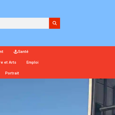
nt
Santé
re et Arts
Emploi
Portrait