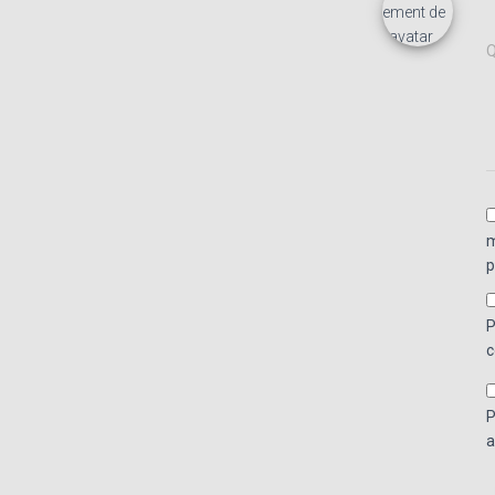
Q
m
p
P
c
P
a