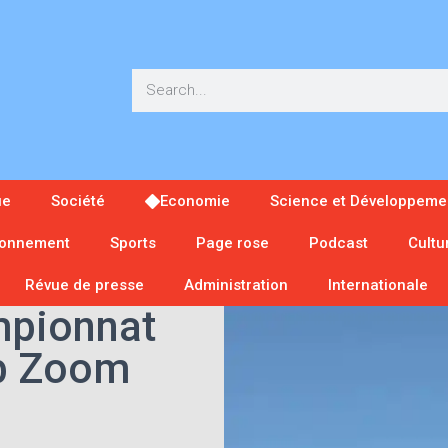
ue
Société
Economie
Science et Développeme
ronnement
Sports
Page rose
Podcast
Cultu
Révue de presse
Administration
Internationale
mpionnat
sb Zoom