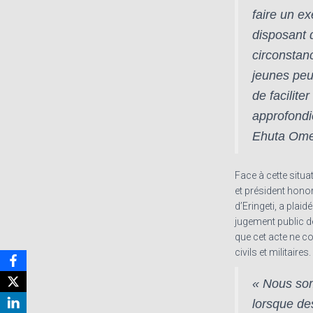
faire un e
disposant d
circonstan
jeunes peu
de facilite
approfondie
Ehuta Om
Face à cette situ
et président honor
d’Eringeti, a plai
jugement public de
que cet acte ne c
civils et militaires.
« Nous so
lorsque de