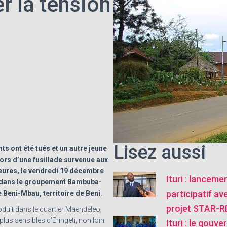
er la tension
Lisez aussi
 ont été tués et un autre jeune
lors d’une fusillade survenue aux
eures, le vendredi 19 décembre
Ituri : lanceme
, dans le groupement Bambuba-
participatif av
e Beni-Mbau, territoire de Beni.
projet STAR-
oduit dans le quartier Maendeleo,
plus sensibles d’Eringeti, non loin
Ituri : le gouve