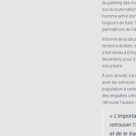
du parking des mo
sur la route nati
homme armé dont l
toujours en fuite.
permettront de l’ide
Informé de la situa
territoire de Beni
s’est rendu à Erin
décembre, pour s’
sécuritaire.
À son arrivée, il
avec les services d
population à reste
des enquêtes sér
retrouver l’auteur
« L’import
retrouver l
et de le tr