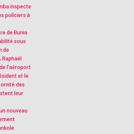
mba inspecte
s policiers à
stre de Bunia
bilité sous
n de
 Raphaël
de l’aéroport
ésident et le
comité des
stent leur
: un nouveau
tement
ankole