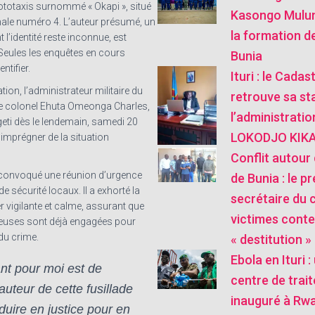
totaxis surnommé « Okapi », situé
Kasongo Mulu
onale numéro 4. L’auteur présumé, un
la formation de
’identité reste inconnue, est
 Seules les enquêtes en cours
Bunia
ntifier.
Ituri : le Cada
tion, l’administrateur militaire du
retrouve sa sta
, le colonel Ehuta Omeonga Charles,
l’administratio
geti dès le lendemain, samedi 20
LOKODJO KIKA
imprégner de la situation
Conflit autour 
 a convoqué une réunion d’urgence
de Bunia : le pr
e sécurité locaux. Il a exhorté la
secrétaire du 
r vigilante et calme, assurant que
victimes conte
ieuses sont déjà engagées pour
 du crime.
« destitution »
Ebola en Ituri 
ant pour moi est de
centre de trai
’auteur de cette fusillade
inauguré à Rw
aduire en justice pour en