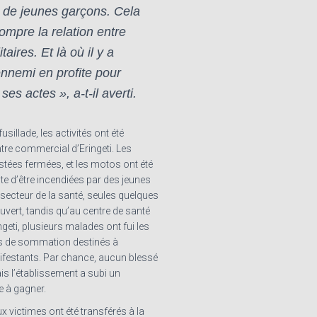
 de jeunes garçons. Cela
ompre la relation entre
litaires. Et là où il y a
’ennemi en profite pour
es actes », a-t-il averti.
fusillade, les activités ont été
tre commercial d’Eringeti. Les
stées fermées, et les motos ont été
te d’être incendiées par des jeunes
 secteur de la santé, seules quelques
vert, tandis qu’au centre de santé
ngeti, plusieurs malades ont fui les
irs de sommation destinés à
ifestants. Par chance, aucun blessé
ais l’établissement a subi un
 à gagner.
 victimes ont été transférés à la