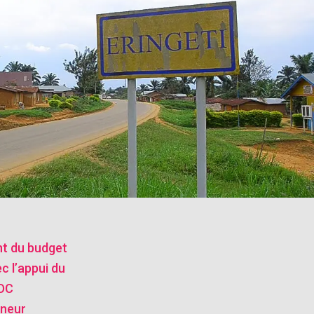
nt du budget
ec l’appui du
RDC
rneur