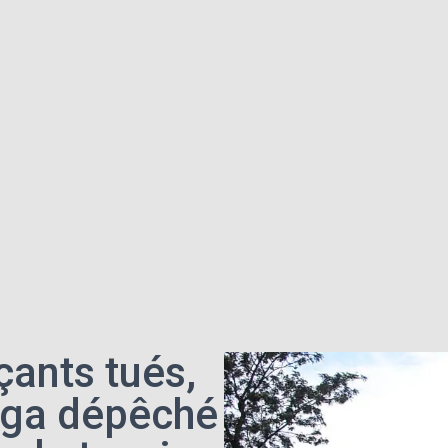
çants tués,
nga dépêché