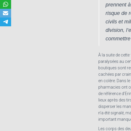
prennent à
risque de r
civils et mi
division, l
commettre s
À la suite de cette 
paralysées au cen
boutiques sont re
cachées par crain
en colère. Dans le
pharmacies ont ou
de référence d’Eri
lieux après des t
disperser les man
n’a été signalé, m
important manque
Les corps des deux