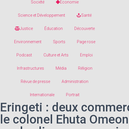
Société
Economie
Science et Développement
Santé
Justice
Éducation
Découverte
Environnement
Sports
Page rose
Podcast
Culture et Arts
Emploi
Infrastructures
Média
Réligion
Révue de presse
Administration
Internationale
Portrait
Eringeti : deux commer
le colonel Ehuta Omeo