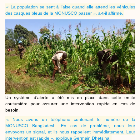
« La population se sent à l’aise quand elle attend les véhicules
des casques bleus de la MONUSCO passer », a-t-il affirmé.
Un système d’alerte a été mis en place dans cette entité
coutumière pour assurer une intervention rapide en cas de
besoin.
« Nous avons un téléphone contenant le numéro de la
MONUSCO Bangladesh. En cas de problème, nous leur
envoyons un signal, et ils nous rappellent immédiatement. Leur
intervention est rapide », explique Germain Dhetsina.