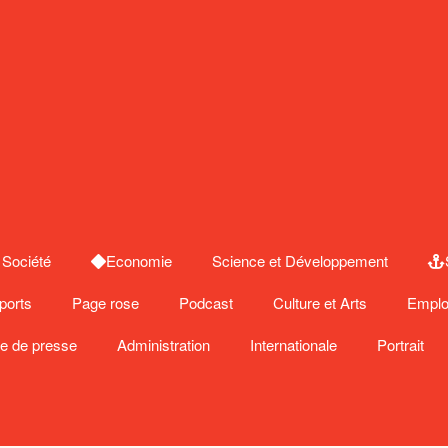
Société
Economie
Science et Développement
ports
Page rose
Podcast
Culture et Arts
Emplo
e de presse
Administration
Internationale
Portrait