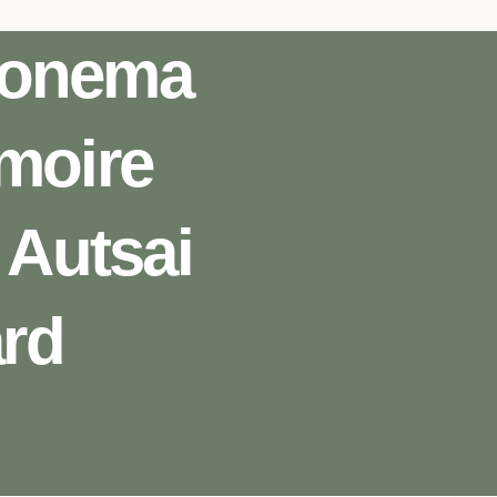
 Lonema
moire
 Autsai
rd