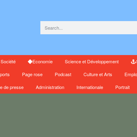
Société
Economie
Science et Développement
ports
Page rose
Podcast
Culture et Arts
Emplo
e de presse
Administration
Internationale
Portrait