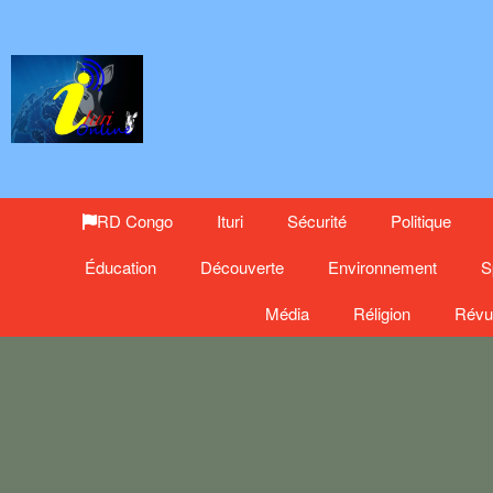
RD Congo
Ituri
Sécurité
Politique
Éducation
Découverte
Environnement
S
Média
Réligion
Révu