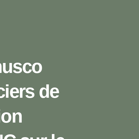
nusco
ciers de
ion