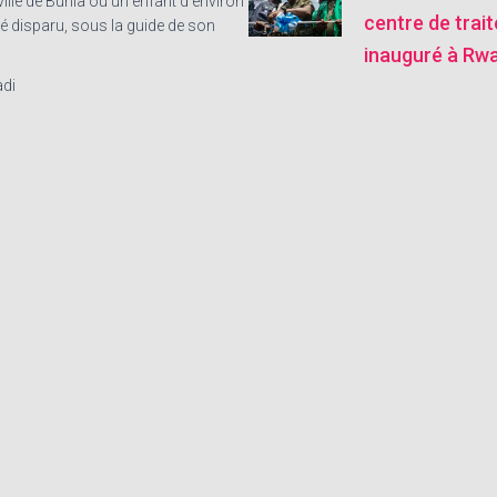
 ville de Bunia où un enfant d’environ
centre de trai
té disparu, sous la guide de son
inauguré à Rw
di