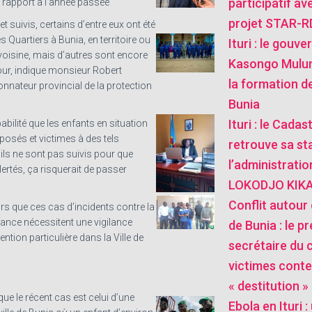
participatif av
r rapport à l’année passée
projet STAR-
t suivis, certains d’entre eux ont été
 Quartiers à Bunia, en territoire ou
Ituri : le gouve
voisine, mais d’autres sont encore
Kasongo Mulu
our, indique monsieur Robert
la formation de
nnateur provincial de la protection
Bunia
Ituri : le Cada
obabilité que les enfants en situation
xposés et victimes à des tels
retrouve sa sta
ls ne sont pas suivis pour que
l’administratio
lertés, ça risquerait de passer
LOKODJO KIKA
Conflit autour 
eurs que ces cas d’incidents contre la
fance nécessitent une vigilance
de Bunia : le pr
ention particulière dans la Ville de
secrétaire du 
victimes conte
« destitution »
 que le récent cas est celui d’une
Ebola en Ituri 