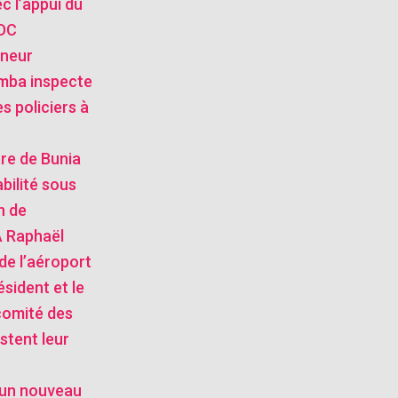
ec l’appui du
RDC
rneur
mba inspecte
s policiers à
stre de Bunia
bilité sous
n de
 Raphaël
de l’aéroport
ésident et le
comité des
stent leur
: un nouveau