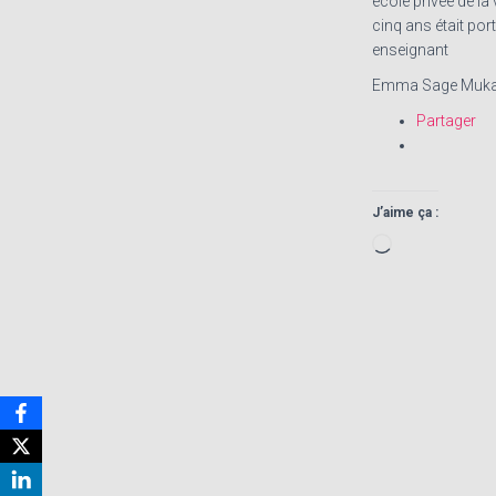
école privée de la
cinq ans était por
enseignant
Emma Sage Muka
Partager
J’aime ça :