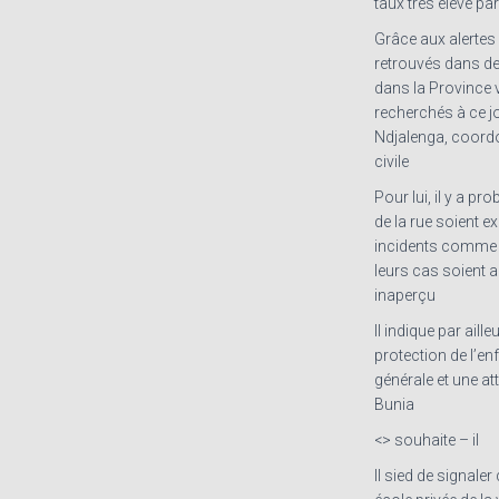
taux très élevé pa
Grâce aux alertes e
retrouvés dans des
dans la Province 
recherchés à ce j
Ndjalenga, coordo
civile
Pour lui, il y a pr
de la rue soient e
incidents comme i
leurs cas soient a
inaperçu
Il indique par aill
protection de l’en
générale et une att
Bunia
<> souhaite – il
Il sied de signaler