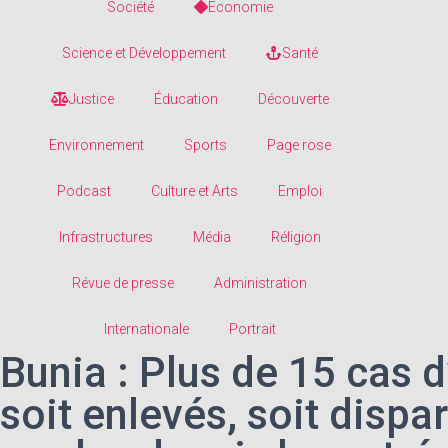
Société
Economie
Science et Développement
Santé
Justice
Éducation
Découverte
Environnement
Sports
Page rose
Podcast
Culture et Arts
Emploi
Infrastructures
Média
Réligion
Révue de presse
Administration
Internationale
Portrait
Bunia : Plus de 15 cas d
soit enlevés, soit dispar