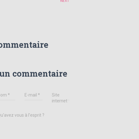
NEXT
commentaire
 un commentaire
Nom
*
E-mail
*
Site
internet
u’avez vous à l’esprit ?