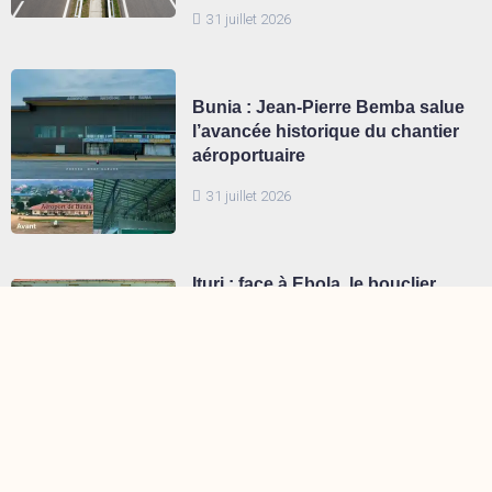
31 juillet 2026
Bunia : Jean-Pierre Bemba salue
l’avancée historique du chantier
aéroportuaire
31 juillet 2026
Ituri : face à Ebola, le bouclier
humanitaire du PAM s’active sur
tous les fronts
30 juillet 2026
Tshopo : le BCeCo recadre le
gouvernement provincial après