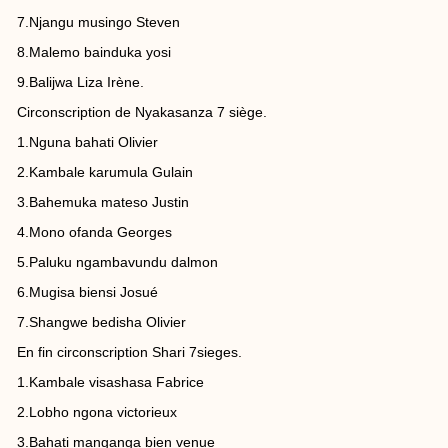
7.Njangu musingo Steven
8.Malemo bainduka yosi
9.Balijwa Liza Irène.
Circonscription de Nyakasanza 7 siège.
1.Nguna bahati Olivier
2.Kambale karumula Gulain
3.Bahemuka mateso Justin
4.Mono ofanda Georges
5.Paluku ngambavundu dalmon
6.Mugisa biensi Josué
7.Shangwe bedisha Olivier
En fin circonscription Shari 7sieges.
1.Kambale visashasa Fabrice
2.Lobho ngona victorieux
3.Bahati manganga bien venue