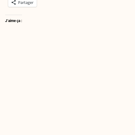
Partager
J’aime ça :