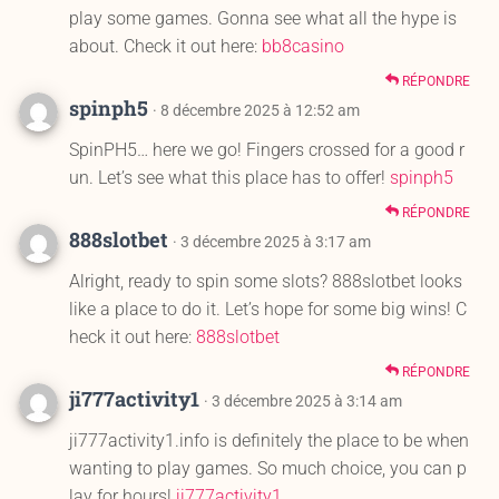
play some games. Gonna see what all the hype is
about. Check it out here:
bb8casino
RÉPONDRE
spinph5
· 8 décembre 2025 à 12:52 am
SpinPH5… here we go! Fingers crossed for a good r
un. Let’s see what this place has to offer!
spinph5
RÉPONDRE
888slotbet
· 3 décembre 2025 à 3:17 am
Alright, ready to spin some slots? 888slotbet looks
like a place to do it. Let’s hope for some big wins! C
heck it out here:
888slotbet
RÉPONDRE
ji777activity1
· 3 décembre 2025 à 3:14 am
ji777activity1.info is definitely the place to be when
wanting to play games. So much choice, you can p
lay for hours!
ji777activity1