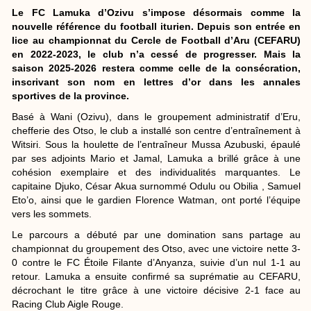
Le FC Lamuka d’Ozivu s’impose désormais comme la
nouvelle référence du football iturien. Depuis son entrée en
lice au championnat du Cercle de Football d’Aru (CEFARU)
en 2022-2023, le club n’a cessé de progresser. Mais la
saison 2025-2026 restera comme celle de la consécration,
inscrivant son nom en lettres d’or dans les annales
sportives de la province.
Basé à Wani (Ozivu), dans le groupement administratif d’Eru,
chefferie des Otso, le club a installé son centre d’entraînement à
Witsiri. Sous la houlette de l’entraîneur Mussa Azubuski, épaulé
par ses adjoints Mario et Jamal, Lamuka a brillé grâce à une
cohésion exemplaire et des individualités marquantes. Le
capitaine Djuko, César Akua surnommé Odulu ou Obilia , Samuel
Eto’o, ainsi que le gardien Florence Watman, ont porté l’équipe
vers les sommets.
Le parcours a débuté par une domination sans partage au
championnat du groupement des Otso, avec une victoire nette 3-
0 contre le FC Étoile Filante d’Anyanza, suivie d’un nul 1-1 au
retour. Lamuka a ensuite confirmé sa suprématie au CEFARU,
décrochant le titre grâce à une victoire décisive 2-1 face au
Racing Club Aigle Rouge.