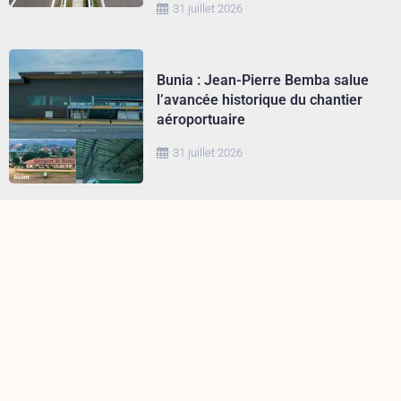
31 juillet 2026
Bunia : Jean-Pierre Bemba salue
l’avancée historique du chantier
aéroportuaire
31 juillet 2026
Ituri : face à Ebola, le bouclier
humanitaire du PAM s’active sur
tous les fronts
30 juillet 2026
Tshopo : le BCeCo recadre le
gouvernement provincial après la
suspension des travaux du