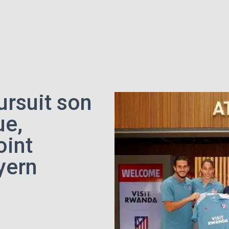
ursuit son
ue,
oint
yern