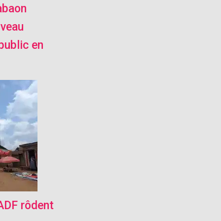
abaon
uveau
ublic en
 ADF rôdent