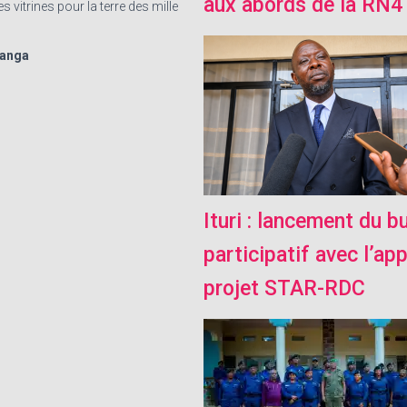
aux abords de la RN4
s vitrines pour la terre des mille
hanga
Ituri : lancement du b
participatif avec l’ap
projet STAR-RDC