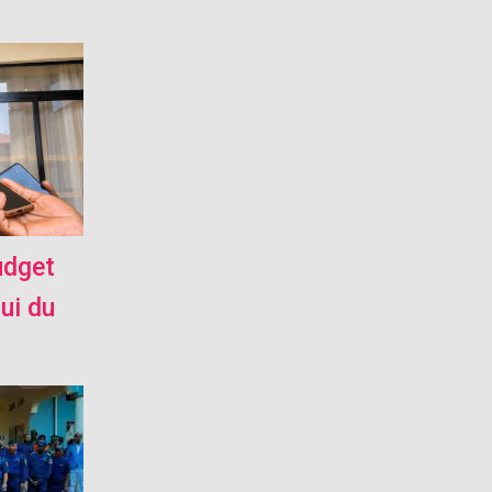
udget
pui du