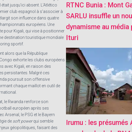
RTNC Bunia : Mont G
tait jusqu’ici absent. L’Atlético
remier club espagnol à s’associer à
SARLU insuffle un no
 élargit son influence dans quatre
championnats européens. Une
dynamisme au média p
ée pour Kigali, qui vise à positionner
Ituri
 destination touristique mondiale
oring sportif.
nt alors que la République
Congo exhorte les clubs européens
ns avec Kigali, en raison des
es persistantes. Malgré ces
nda poursuit son offensive
ormant chaque maillot en outil de
rnational.
at, le Rwanda renforce son
football européen après ses
c Arsenal, le PSG et le Bayern
égie de
soft power
qui semble
Irumu : les présumés
njeux géopolitiques, faisant des