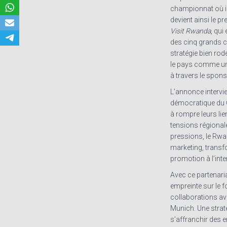
championnat où il é
devient ainsi le p
Visit Rwanda
, qui
des cinq grands 
stratégie bien rod
le pays comme une
à travers le spons
L’annonce intervie
démocratique du 
à rompre leurs lie
tensions régional
pressions, le Rwa
marketing, transf
promotion à l’inte
Avec ce partenari
empreinte sur le 
collaborations ave
Munich. Une strat
s’affranchir des e