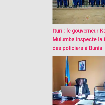
Ituri : le gouverneur 
Mulumba inspecte la 
des policiers à Bunia