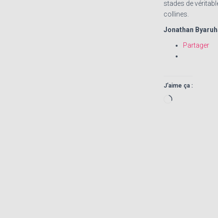
stades de véritable
collines.
Jonathan Byaru
Partager
J’aime ça :