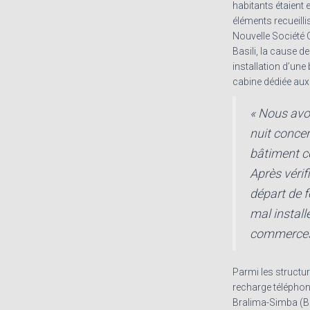
habitants étaient
éléments recueilli
Nouvelle Société C
Basili, la cause de
installation d’une
cabine dédiée aux
« Nous avon
nuit conce
bâtiment 
Après vérifi
départ de f
mal install
commerces »
Parmi les structu
recharge téléphoni
Bralima-Simba (B