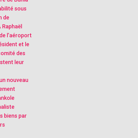
bilité sous
n de
 Raphaël
de l’aéroport
ésident et le
comité des
stent leur
: un nouveau
tement
ankole
naliste
s biens par
rs