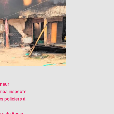
rneur
mba inspecte
s policiers à
stre de Bunia