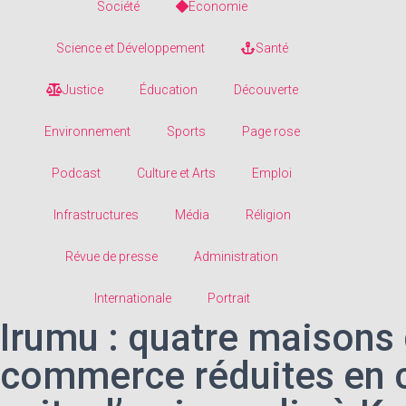
Société
Economie
Science et Développement
Santé
Justice
Éducation
Découverte
Environnement
Sports
Page rose
Podcast
Culture et Arts
Emploi
Infrastructures
Média
Réligion
Révue de presse
Administration
Internationale
Portrait
Irumu : quatre maisons
commerce réduites en c