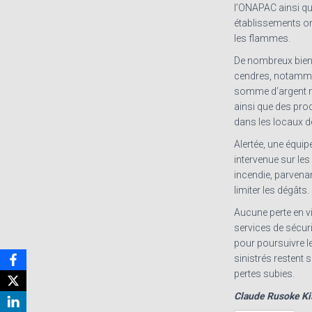
l’ONAPAC ainsi qu
établissements o
les flammes.
De nombreux biens
cendres, notammen
somme d’argent n
ainsi que des pr
dans les locaux 
Alertée, une équi
intervenue sur les
incendie, parvenan
limiter les dégâts.
Aucune perte en vi
services de sécur
pour poursuivre 
sinistrés restent 
pertes subies.
Claude Rusoke K