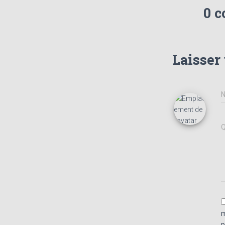
0 
Laisser
Q
m
p