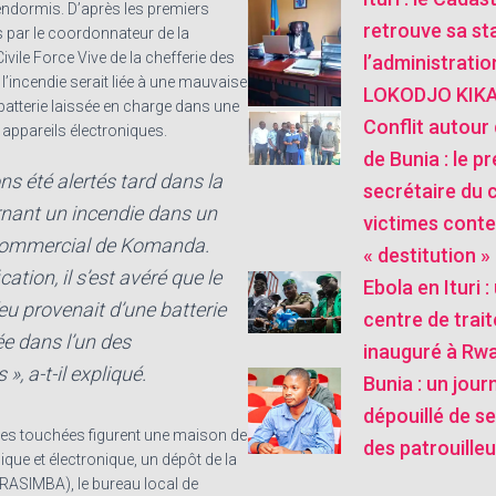
 endormis. D’après les premiers
retrouve sa sta
s par le coordonnateur de la
ivile Force Vive de la chefferie des
l’administratio
 l’incendie serait liée à une mauvaise
LOKODJO KIKA
 batterie laissée en charge dans une
Conflit autour 
 appareils électroniques.
de Bunia : le pr
s été alertés tard dans la
secrétaire du 
rnant un incendie dans un
victimes conte
commercial de Komanda.
« destitution »
cation, il s’est avéré que le
Ebola en Ituri 
eu provenait d’une batterie
centre de trai
ée dans l’un des
inauguré à Rw
, a-t-il expliqué.
Bunia : un jour
dépouillé de se
res touchées figurent une maison de
des patrouilleu
que et électronique, un dépôt de la
RASIMBA), le bureau local de