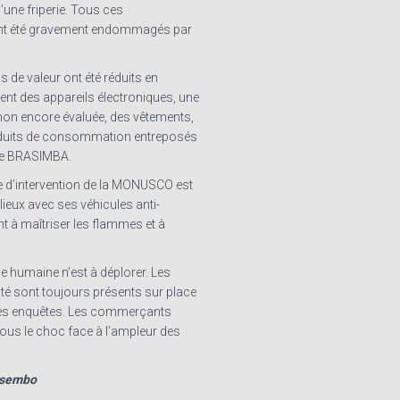
’une friperie. Tous ces
nt été gravement endommagés par
 de valeur ont été réduits en
t des appareils électroniques, une
on encore évaluée, des vêtements,
oduits de consommation entreposés
de BRASIMBA.
pe d’intervention de la MONUSCO est
 lieux avec ses véhicules anti-
t à maîtriser les flammes et à
e humaine n’est à déplorer. Les
ité sont toujours présents sur place
les enquêtes. Les commerçants
sous le choc face à l’ampleur des
isembo