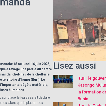
Komanda
Lisez aussi
imanche 15 au lundi 16 juin 2025,
ique a ravagé une partie du centre
anda, chef-lieu de la chefferie
Ituri : le gouve
e territoire d’Irumu (Ituri). Le
Kasongo Mulu
 d’importants dégâts matériels,
ctimes humaines.
la formation de
sur place, le feu se serait déclaré
Bunia
ales, alors que la plupart des
Ituri : le Cada