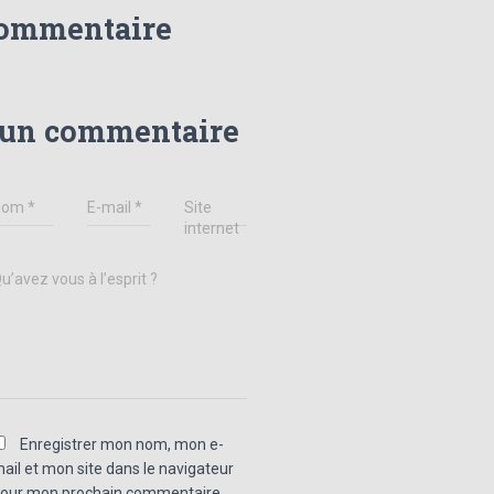
commentaire
 un commentaire
Nom
*
E-mail
*
Site
internet
u’avez vous à l’esprit ?
Enregistrer mon nom, mon e-
ail et mon site dans le navigateur
our mon prochain commentaire.