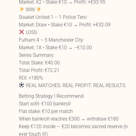
Market: X2 • Stake €10 → Profit: +€33.95
WIN
Sisaket United 1 – 1 Police Tero
Market: Draw • Stake €10 → Profit: +€32.09
LOSS
Fulham 4 – 5 Manchester City
Market: 1X • Stake €10 → –€10.00
Series Summary:
Total Stake: €40.00
Total Profit: €72.21
ROI: +180%
REAL MATCHES. REAL PROFIT. REAL RESULTS.
Betting Strategy I Recommend
Start with: €100 bankroll
Flat stake: €10 per match
When bankroll reaches €300 → withdraw €180
Keep €120 inside — €20 becomes sacred reserve (n
ever touch it!)