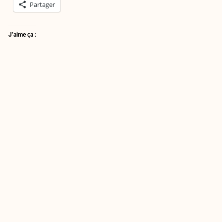
Partager
J’aime ça :