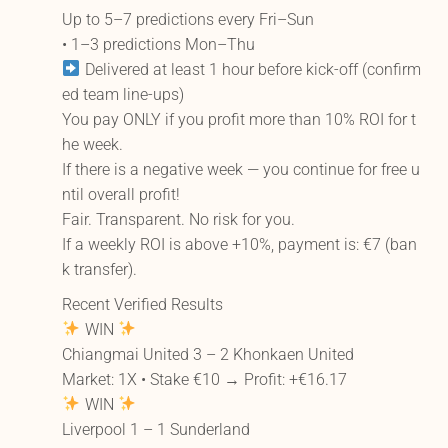
Up to 5–7 predictions every Fri–Sun
• 1–3 predictions Mon–Thu
Delivered at least 1 hour before kick-off (confirm
ed team line-ups)
You pay ONLY if you profit more than 10% ROI for t
he week.
If there is a negative week — you continue for free u
ntil overall profit!
Fair. Transparent. No risk for you.
If a weekly ROI is above +10%, payment is: €7 (ban
k transfer).
Recent Verified Results
WIN
Chiangmai United 3 – 2 Khonkaen United
Market: 1X • Stake €10 → Profit: +€16.17
WIN
Liverpool 1 – 1 Sunderland