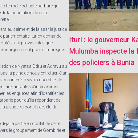
c fermeté cet acte barbare qui
e de la population de cette
retté.
iers au calme et de laisser la justice
 Ce parlementaire iturien demande
Ituri : le gouverneur 
orités tant provinciales que
rvenir urgemment pour s’imprégner
Mulumba inspecte la 
des policiers à Bunia
ulation de Nyatsa Odru et Adravu au
pas la peine de nous entretuer, étant
ons intérêt à vivre ensemble. Je
 aux autorités d’intervenir en
 les enquêtes afin d’identifier les
arbarie pour qu’ils répondent de
 la justice »a conclu cet élu du
déjà la partie en conflit de cette
,vers le groupement de Gombirie et