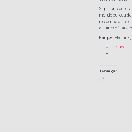
Signalons que pour 
mort,le bureau de 
résidence du chef
d’autres dégâts co
Parquet Madhira 
Partager
J’aime ça :