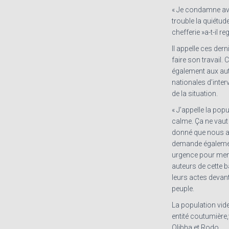
« Je condamne ave
trouble la quiétud
chefferie »a-t-il reg
Il appelle ces dern
faire son travail.
également aux aut
nationales d’inte
de la situation.
« J’appelle la pop
calme. Ça ne vaut 
donné que nous av
demande également
urgence pour mener
auteurs de cette b
leurs actes devant
peuple.
La population vide 
entité coutumière
Olibha et Rodo.