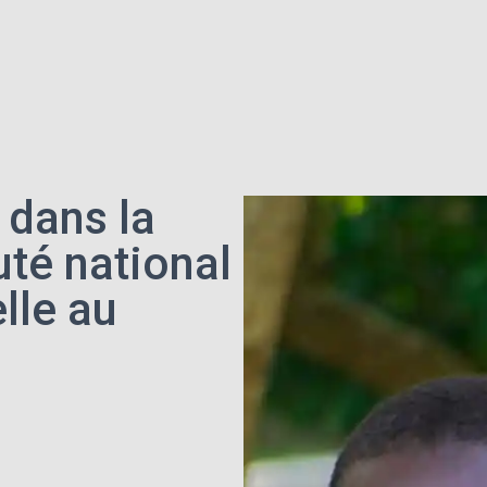
s dans la
uté national
lle au