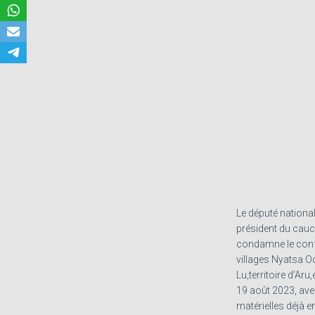
Le député nationa
président du caucu
condamne le confl
villages Nyatsa O
Lu,territoire d’Aru
19 août 2023, ave
matérielles déjà e