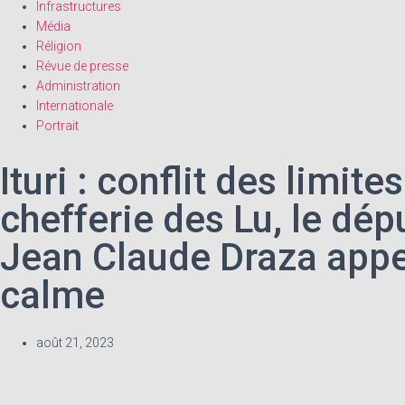
Infrastructures
Média
Réligion
Révue de presse
Administration
Internationale
Portrait
Ituri : conflit des limite
chefferie des Lu, le dép
Jean Claude Draza appe
calme
août 21, 2023