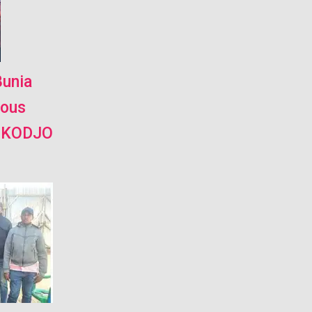
Bunia
sous
LOKODJO