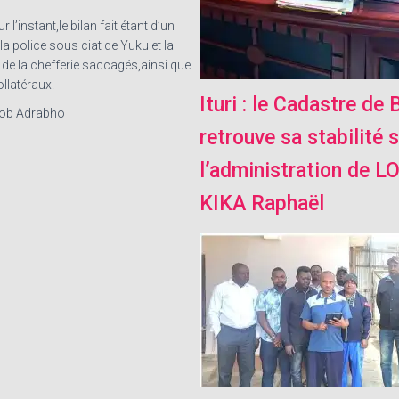
l’instant,le bilan fait étant d’un
la police sous ciat de Yuku et la
 de la chefferie saccagés,ainsi que
llatéraux.
Ituri : le Cadastre de 
job Adrabho
retrouve sa stabilité 
l’administration de 
KIKA Raphaël