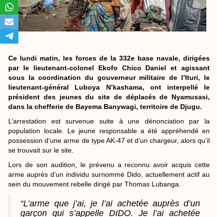
Ce lundi matin, les forces de la 332e base navale, dirigées
par le lieutenant-colonel Ekofo Chico Daniel et agissant
sous la coordination du gouverneur militaire de l’Ituri, le
lieutenant-général Luboya N’kashama, ont interpellé le
président des jeunes du site de déplacés de Nyamusasi,
dans la chefferie de Bayema Banywagi, territoire de Djugu.
L’arrestation est survenue suite à une dénonciation par la
population locale. Le jeune responsable a été appréhendé en
possession d’une arme de type AK-47 et d’un chargeur, alors qu’il
se trouvait sur le site.
Lors de son audition, le prévenu a reconnu avoir acquis cette
arme auprès d’un individu surnommé Dido, actuellement actif au
sein du mouvement rebelle dirigé par Thomas Lubanga.
“L’arme que j’ai, je l’ai achetée auprès d’un
garçon qui s’appelle DIDO. Je l’ai achetée