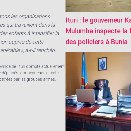
tons les organisations
Ituri : le gouverneur 
s qui travaillent dans la
Mulumba inspecte la 
des enfants à intensifier la
des policiers à Bunia
tion auprès de cette
nérable », a-t-il renchéri.
ovince de l’Ituri compte actuellement
de déplacés, conséquence directe
pétrées par les groupes armés.