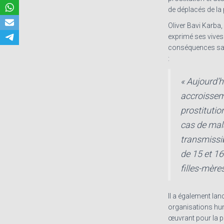
de déplacés de la p
Oliver Bavi Karba,
exprimé ses vives
conséquences sani
:
« Aujourd’
accroissem
prostitutio
cas de mal
transmissi
de 15 et 1
filles-mères
Il a également la
organisations hum
œuvrant pour la 