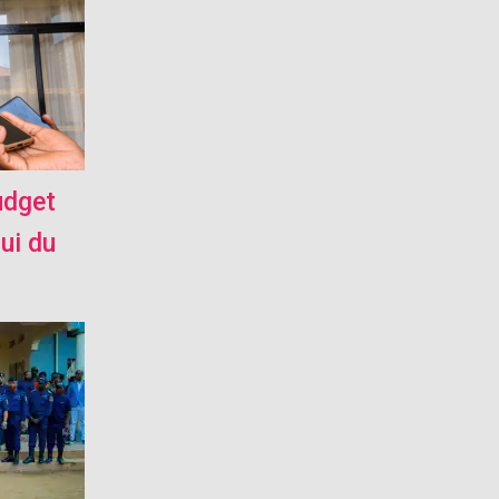
udget
pui du