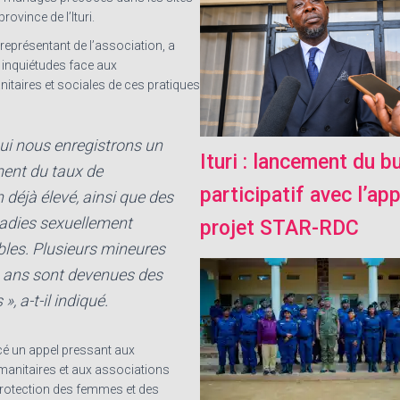
rovince de l’Ituri.
 représentant de l’association, a
 inquiétudes face aux
taires et sociales de ces pratiques
hui nous enregistrons un
Ituri : lancement du b
ent du taux de
participatif avec l’ap
n déjà élevé, ainsi que des
adies sexuellement
projet STAR-RDC
bles. Plusieurs mineures
6 ans sont devenues des
 », a-t-il indiqué.
ncé un appel pressant aux
anitaires et aux associations
protection des femmes et des