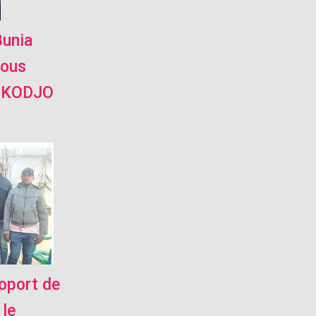
Bunia
sous
LOKODJO
roport de
 le