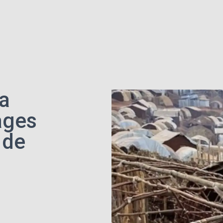
la
ages
 de