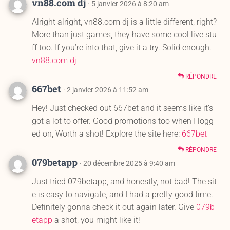
vn88.com dj
· 5 janvier 2026 à 8:20 am
Alright alright, vn88.com dj is a little different, right?
More than just games, they have some cool live stu
ff too. If you’re into that, give it a try. Solid enough.
vn88.com dj
RÉPONDRE
667bet
· 2 janvier 2026 à 11:52 am
Hey! Just checked out 667bet and it seems like it’s
got a lot to offer. Good promotions too when I logg
ed on, Worth a shot! Explore the site here:
667bet
RÉPONDRE
079betapp
· 20 décembre 2025 à 9:40 am
Just tried 079betapp, and honestly, not bad! The sit
e is easy to navigate, and I had a pretty good time.
Definitely gonna check it out again later. Give
079b
etapp
a shot, you might like it!