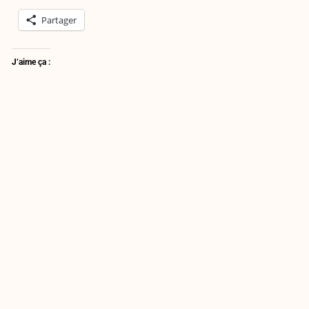
Partager
J’aime ça :