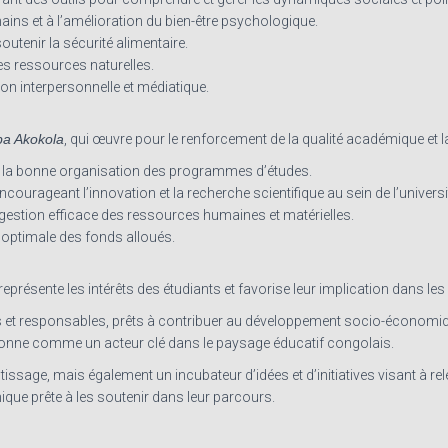
s et à l’amélioration du bien-être psychologique.
tenir la sécurité alimentaire.
es ressources naturelles.
 interpersonnelle et médiatique.
ba Akokola
, qui œuvre pour le renforcement de la qualité académique et
e à la bonne organisation des programmes d’études.
ncourageant l’innovation et la recherche scientifique au sein de l’universi
e gestion efficace des ressources humaines et matérielles.
n optimale des fonds alloués.
 représente les intérêts des étudiants et favorise leur implication dans les
 et responsables, prêts à contribuer au développement socio-économique
tionne comme un acteur clé dans le paysage éducatif congolais.
tissage, mais également un incubateur d’idées et d’initiatives visant à r
e prête à les soutenir dans leur parcours.