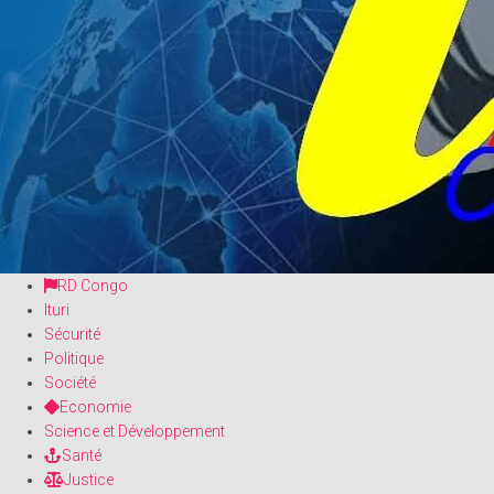
RD Congo
Ituri
Sécurité
Politique
Société
Economie
Science et Développement
Santé
Justice