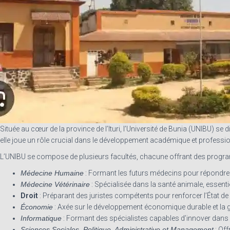
Située au cœur de la province de l’Ituri, l’Université de Bunia (UNIBU) se
elle joue un rôle crucial dans le développement académique et profession
L’UNIBU se compose de plusieurs facultés, chacune offrant des programm
Médecine Humaine
: Formant les futurs médecins pour répondre 
Médecine Vétérinaire
: Spécialisée dans la santé animale, essenti
Droit
: Préparant des juristes compétents pour renforcer l’État de
Économie
: Axée sur le développement économique durable et la 
Informatique
: Formant des spécialistes capables d’innover dan
Sciences Sociales, Politique, Administrative et Management
: Off