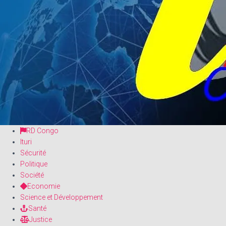
RD Congo
Ituri
Sécurité
Politique
Société
Economie
Science et Développement
Santé
Justice