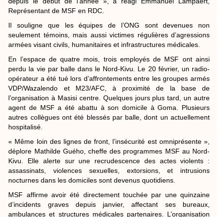
depuis le début de l’année », a réagi Emmanuel Lampaert,
Représentant de MSF en RDC.
Il souligne que les équipes de l’ONG sont devenues non
seulement témoins, mais aussi victimes régulières d’agressions
armées visant civils, humanitaires et infrastructures médicales.
En l’espace de quatre mois, trois employés de MSF ont ainsi
perdu la vie par balle dans le Nord-Kivu. Le 20 février, un radio-
opérateur a été tué lors d’affrontements entre les groupes armés
VDP/Wazalendo et M23/AFC, à proximité de la base de
l’organisation à Masisi centre. Quelques jours plus tard, un autre
agent de MSF a été abattu à son domicile à Goma. Plusieurs
autres collègues ont été blessés par balle, dont un actuellement
hospitalisé.
« Même loin des lignes de front, l’insécurité est omniprésente »,
déplore Mathilde Guého, cheffe des programmes MSF au Nord-
Kivu. Elle alerte sur une recrudescence des actes violents :
assassinats, violences sexuelles, extorsions, et intrusions
nocturnes dans les domiciles sont devenus quotidiens.
MSF affirme avoir été directement touchée par une quinzaine
d’incidents graves depuis janvier, affectant ses bureaux,
ambulances et structures médicales partenaires. L’organisation