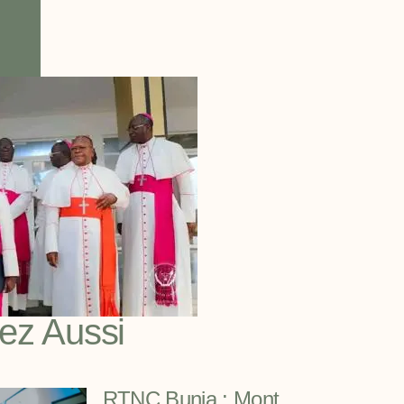
sez Aussi
RTNC Bunia : Mont