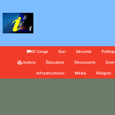
RD Congo
Ituri
Sécurité
Politiq
Justice
Éducation
Découverte
Envi
Infrastructures
Média
Réligion