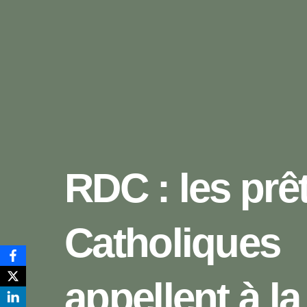
RDC : les prê
Catholiques
appellent à la