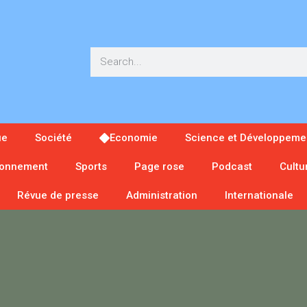
ue
Société
Economie
Science et Développeme
ronnement
Sports
Page rose
Podcast
Cultu
Révue de presse
Administration
Internationale