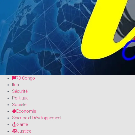
RD Congo
Ituri
Sécurité
Politique
Société
Economie
Science et Développement
Santé
Justice