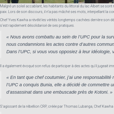
Malgré un soleil accablant, les habitants du littoral du lac Albert se 
paix. Lors de son discours, il n’a pas mâché ses mots, interpellant la
Chef Yves Kawha a révélé les vérités longtemps cachées derrière son dépar
s’est rapidement désolidarisé de ses pratiques.
« Nous avons combattu au sein de l’UPC pour la survi
nous condamnions les actes contre d’autres communa
Dans l’UPC, si vous vous opposiez à leur idéologie, vo
Il a également évoqué son refus de participer à des actes qu’il jugeai
« En tant que chef coutumier, j’ai une responsabilit
l’UPC a conquis Bunia, elle a décidé de commettre un
d’assassinat dans une embuscade près de Kotoni. »
S’agissant de la rébellion CRP, créée par Thomas Lubanga, Chef Kawha 