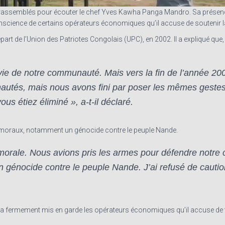
sont rassemblés pour écouter le chef Yves Kawha Panga Mandro. Sa présenc
 conscience de certains opérateurs économiques qu’il accuse de souteni
t de l’Union des Patriotes Congolais (UPC), en 2002. Il a expliqué que, b
e de notre communauté. Mais vers la fin de l’année 2002
utés, mais nous avons fini par poser les mêmes gestes
us étiez éliminé », a-t-il déclaré.
t immoraux, notamment un génocide contre le peuple Nande.
é morale. Nous avions pris les armes pour défendre notr
 génocide contre le peuple Nande. J’ai refusé de cautio
a fermement mis en garde les opérateurs économiques qu’il accuse de f