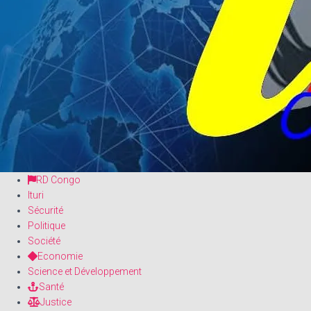
RD Congo
Ituri
Sécurité
Politique
Société
Economie
Science et Développement
Santé
Justice