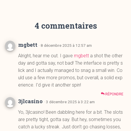
4 commentaires
mgbett
· 8 décembre 2025 à 12:57 am
Alright, hear me out. I gave
mgbett
a shot the other
day and gotta say, not bad! The interface is pretty s
lick and I actually managed to snag a small win. Co
uld use a few more promos, but overall, a solid exp
erience. I’d give it another spin!
RÉPONDRE
3jlcasino
· 3 décembre 2025 à 3:22 am
Yo, 3jlcasino! Been dabbling here for a bit. The slots
are pretty tight, gotta say. But hey, sometimes you
catch a lucky streak. Just don’t go chasing losses,