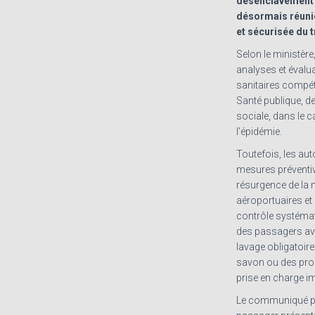
désenclavement i
désormais réunie
et sécurisée du t
Selon le ministère,
analyses et évalu
sanitaires compét
Santé publique, de
sociale, dans le c
l’épidémie.
Toutefois, les aut
mesures préventive
résurgence de la 
aéroportuaires et 
contrôle systémat
des passagers avan
lavage obligatoire
savon ou des prod
prise en charge i
Le communiqué p