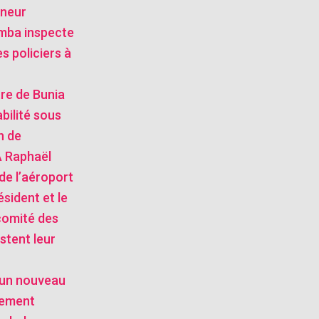
rneur
mba inspecte
s policiers à
stre de Bunia
bilité sous
n de
 Raphaël
de l’aéroport
ésident et le
comité des
stent leur
: un nouveau
tement