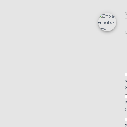
Q
m
p
P
c
P