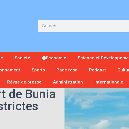
ue
Société
Economie
Science et Développeme
ronnement
Sports
Page rose
Podcast
Cultu
Révue de presse
Administration
Internationale
rt de Bunia
strictes