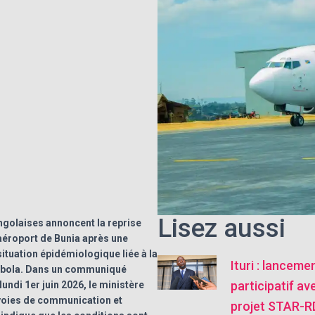
Lisez aussi
ngolaises annoncent la reprise
’aéroport de Bunia après une
situation épidémiologique liée à la
Ituri : lanceme
 Ebola. Dans un communiqué
participatif av
 lundi 1er juin 2026, le ministère
voies de communication et
projet STAR-