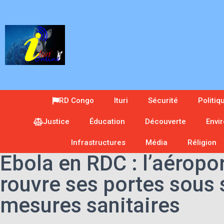
RD Congo
Ituri
Sécurité
Politiq
Justice
Éducation
Découverte
Envi
Infrastructures
Média
Réligion
Ebola en RDC : l’aéropo
rouvre ses portes sous 
mesures sanitaires