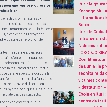
ndique que les conditions sont
Ituri : le gouve
s pour une reprise progressive
Kasongo Mulu
rafic aérien.
la formation de
 cette décision fait suite aux
ations menées par les autorités
Bunia
entes, notamment le ministère de la
Ituri : le Cada
 l’Hygiène et de la Prévoyance
retrouve sa sta
adre du suivi de l’évolution de
l’administratio
LOKODJO KIKA
orités maintiennent plusieurs
s afin d’éviter tout risque de
Conflit autour 
maladie dans les infrastructures
de Bunia : le pr
portuaires. Parmi elles figurent le
secrétaire du 
ique de la température corporelle
t l’embarquement et à l’arrivée, le
victimes conte
 des mains avec de l’eau et du
« destitution »
uits hydroalcooliques, ainsi que la
Ebola en Ituri 
mmédiate des cas suspects.
centre de trai
récise également qu’aucun