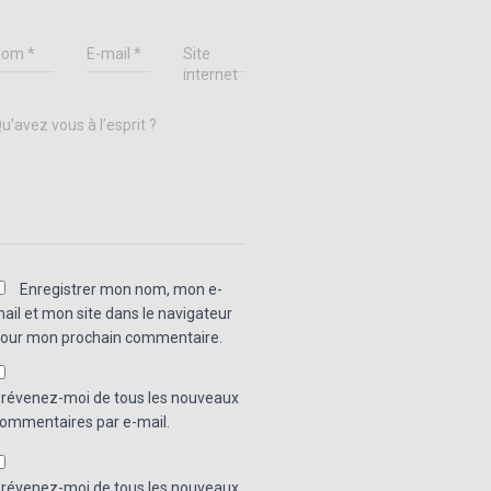
Nom
*
E-mail
*
Site
internet
u’avez vous à l’esprit ?
Enregistrer mon nom, mon e-
ail et mon site dans le navigateur
our mon prochain commentaire.
révenez-moi de tous les nouveaux
ommentaires par e-mail.
révenez-moi de tous les nouveaux