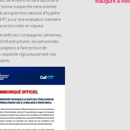
t de la fièvre ne sera autorisé à
inauguré à Rw
rsonne suspectée sera orientée
 du programme national d’hygiène
NHF) pour une évaluation sanitaire
 protocoles en vigueur.
lle enfin les compagnies aériennes,
d’infrastructures, les personnels
oyageurs à faire preuve de
 à respecter rigoureusement ces
aires.