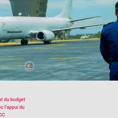
nt du budget
ec l’appui du
RDC