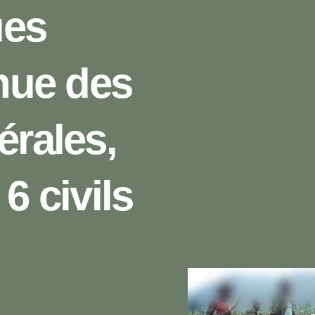
ues
enue des
érales,
6 civils