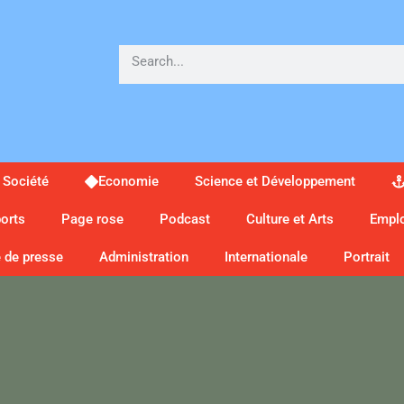
Société
Economie
Science et Développement
orts
Page rose
Podcast
Culture et Arts
Empl
 de presse
Administration
Internationale
Portrait