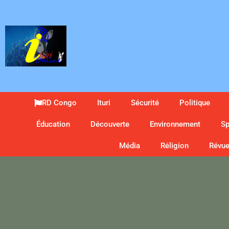
RD Congo
Ituri
Sécurité
Politique
Éducation
Découverte
Environnement
Sp
Média
Réligion
Révue