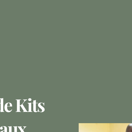
de Kits
 aux