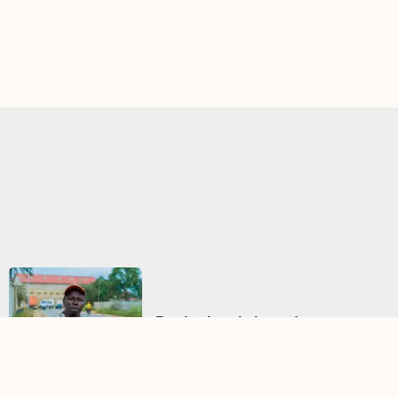
Bunia : les victimes de
l’agrandissement de l’aéroport
démentent tout refus de 12$ par
m²