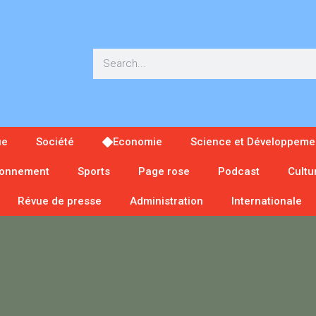
ue
Société
Economie
Science et Développeme
ronnement
Sports
Page rose
Podcast
Cultu
Révue de presse
Administration
Internationale