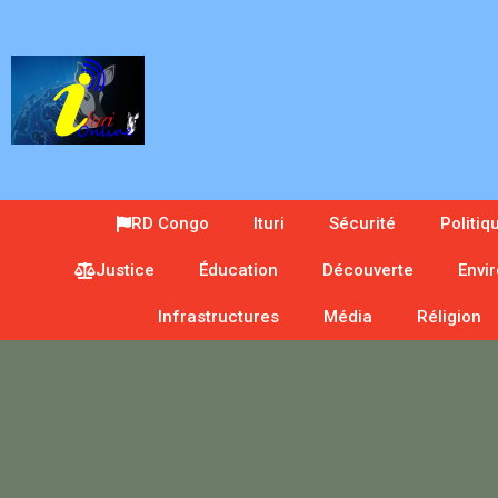
RD Congo
Ituri
Sécurité
Politiq
Justice
Éducation
Découverte
Envi
Infrastructures
Média
Réligion