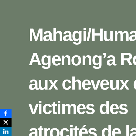
Mahagi/Human
Agenong’a R
aux cheveux 
victimes des
atrocités de l