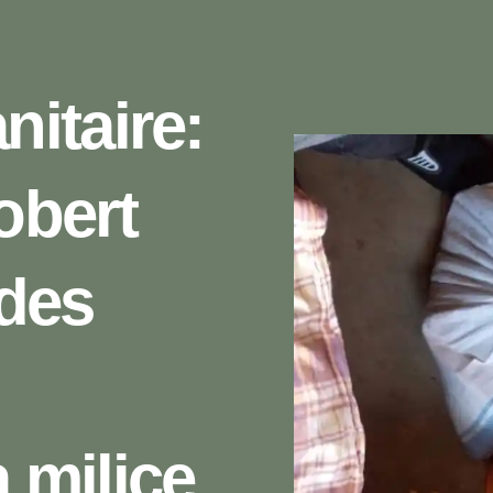
itaire:
obert
des
a milice