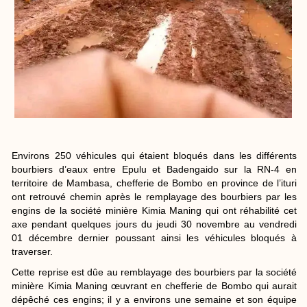
Environs 250 véhicules qui étaient bloqués dans les différents
bourbiers d’eaux entre Epulu et Badengaido sur la RN-4 en
territoire de Mambasa, chefferie de Bombo en province de l’ituri
ont retrouvé chemin après le remplayage des bourbiers par les
engins de la société minière Kimia Maning qui ont réhabilité cet
axe pendant quelques jours du jeudi 30 novembre au vendredi
01 décembre dernier poussant ainsi les véhicules bloqués à
traverser.
Cette reprise est dûe au remblayage des bourbiers par la société
minière Kimia Maning œuvrant en chefferie de Bombo qui aurait
dépêché ces engins; il y a environs une semaine et son équipe
d’ingénieurs vers Epulu afin de remplir certains bourbiers qui
bloquaient le passage aux véhicules sur cet axe routier.
La coordination de la nouvelle société civile congolaise en
chefferie des Bombo par l’entremise de son président Moussa