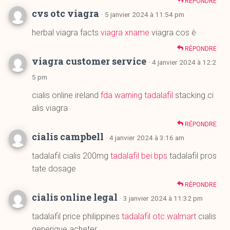
viagra customer service
· 4 janvier 2024 à 12:2
5 pm
cialis online ireland
fda warning tadalafil
stacking ci
alis viagra
RÉPONDRE
cialis campbell
· 4 janvier 2024 à 3:16 am
tadalafil cialis 200mg
tadalafil bei bps
tadalafil pros
tate dosage
RÉPONDRE
cialis online legal
· 3 janvier 2024 à 11:32 pm
tadalafil price philippines
tadalafil otc walmart
cialis
generique acheter
RÉPONDRE
viagra heart study
· 3 janvier 2024 à 2:50 pm
viagra taking instructions
sildenafil citrate boots
sild