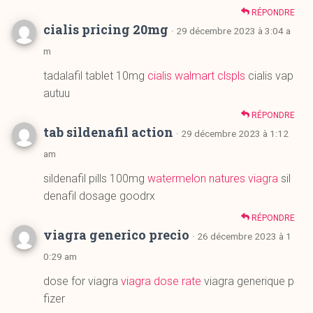
tadalafil tablet 10mg
cialis walmart clspls
cialis vap
autuu
RÉPONDRE
tab sildenafil action
· 29 décembre 2023 à 1:12
am
sildenafil pills 100mg
watermelon natures viagra
sil
denafil dosage goodrx
RÉPONDRE
viagra generico precio
· 26 décembre 2023 à 1
0:29 am
dose for viagra
viagra dose rate
viagra generique p
fizer
RÉPONDRE
is viagra good
· 26 décembre 2023 à 2:58 am
sildenafil tablet sizes
viagra dosing directions
viagr