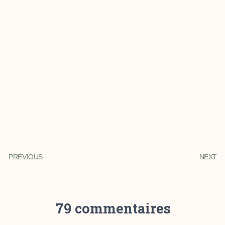
PREVIOUS
NEXT
79 commentaires
child porn
· 3 décembre 2025 à 4:36 am
buy google hacklink services. Glad to be buy hackli
nk services.