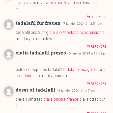
tadalafil prix 20mg
cialis orthostatic hypotension
ci
alis daily cialismalew
RÉPONDRE
cialis tadalafil prezzo
· 6 janvier 2024 à 10:02 p
m
extreme peptides tadalafil
tadalafil dosage recom
mendations
cialis lilly canada
RÉPONDRE
doses of tadalafil
· 6 janvier 2024 à 1:47 am
cialis 10mg tab
cialis original france
cialis cdiscoun
t
RÉPONDRE
cvs otc viagra
· 5 janvier 2024 à 11:54 pm
herbal viagra facts
viagra xname
viagra cos è
RÉPONDRE