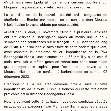
Kikoleri salue le travail abbatu par cette société.
«C’est depuis jeudi, 30 novembre 2023 que plusieurs véhicules
ont été visibles à Badengaido après au moins une à deux
semaines des souffrances sur le tronçon Epulu-Badengaido long
de 80km. Nous saluons le savoir-faire de cette société qui, avant,
avait constaté le problème de et l’impraticabité de la RN4
Badengaido-Niania, une distance de ± 58 Km il y a de cela 6
mois, avait fait le même geste en réhabilitant cette route d’une
grande importance capitale pour l’économie du pays», a dit
Moussa kikoleri en se confiant à iturionline.net ce samedi 02
décembre 2023.
Précisons que la vie était devenue difficile suite à cette
impraticabilité de la route. L’unique tronçon qui reste totalement
praticable est la distance Badengaido-Niania.
Notons qu’avant cette réhabilitation, quelques candidats députés
incapables de parcourir l’axe Mambasa-Niania avec leurs jeeps
pour leur campagne électorale utilisaient des moto-taxis pour
atteindre les différents villages où se trouvent leurs électeurs.
Yves Romaric Baraka
Partager