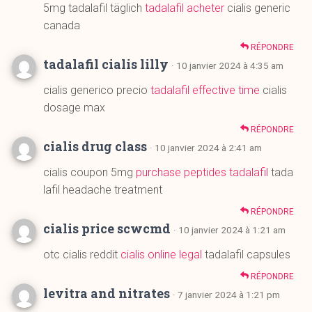
cialis generico precio
tadalafil effective time
cialis
dosage max
RÉPONDRE
cialis drug class
· 10 janvier 2024 à 2:41 am
cialis coupon 5mg
purchase peptides tadalafil
tada
lafil headache treatment
RÉPONDRE
cialis price scwcmd
· 10 janvier 2024 à 1:21 am
otc cialis reddit
cialis online legal
tadalafil capsules
RÉPONDRE
levitra and nitrates
· 7 janvier 2024 à 1:21 pm
levitra cialis review
ed med levitra
vardenafil shelf lif
e
RÉPONDRE
tadalafil für frauen
· 7 janvier 2024 à 12:51 am