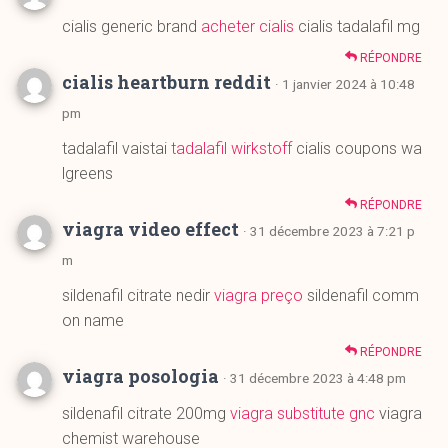
pm
tadalafil vaistai
tadalafil wirkstoff
cialis coupons wa
lgreens
RÉPONDRE
viagra video effect
· 31 décembre 2023 à 7:21 p
m
sildenafil citrate nedir
viagra preço
sildenafil comm
on name
RÉPONDRE
viagra posologia
· 31 décembre 2023 à 4:48 pm
sildenafil citrate 200mg
viagra substitute gnc
viagra
chemist warehouse
RÉPONDRE
cialis 10mg dosage
· 31 décembre 2023 à 3:49 am
tadalafil generico acquisto
cialis working
tadalafil 5