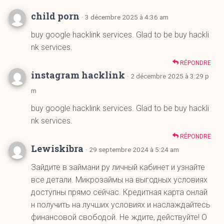
RÉPONDRE
instagram hacklink
· 2 décembre 2025 à 3:29 p
m
buy google hacklink services. Glad to be buy hackli
nk services.
RÉPONDRE
Lewiskibra
· 29 septembre 2024 à 5:24 am
Зайдите в займани ру личный кабинет и узнайте
все детали. Микрозаймы на выгодных условиях
доступны прямо сейчас. Кредитная карта онлай
н получить на лучших условиях и наслаждайтесь
финансовой свободой. Не ждите, действуйте! О
формить микрозайм можно без проверки креди
тной истории. Узнайте больше на
https://ozaim.r
u/vzjat-mikrozajm/
.
RÉPONDRE