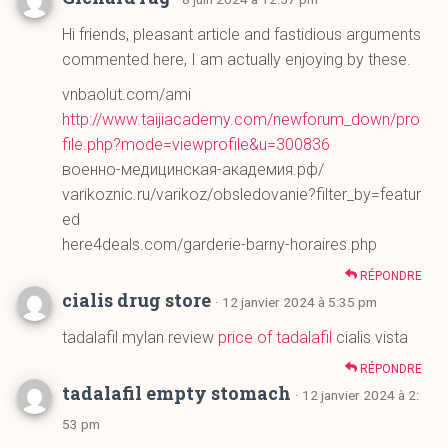
http://www.taijiacademy.com/newforum_down/pro
file.php?mode=viewprofile&u=300836
военно-медицинская-академия.рф/
varikoznic.ru/varikoz/obsledovanie?filter_by=featur
ed
here4deals.com/garderie-barny-horaires.php
RÉPONDRE
cialis drug store
· 12 janvier 2024 à 5:35 pm
tadalafil mylan review
price of tadalafil
cialis vista
RÉPONDRE
tadalafil empty stomach
· 12 janvier 2024 à 2:
53 pm
5mg tadalafil täglich
tadalafil acheter
cialis generic
canada
RÉPONDRE
tadalafil cialis lilly
· 10 janvier 2024 à 4:35 am