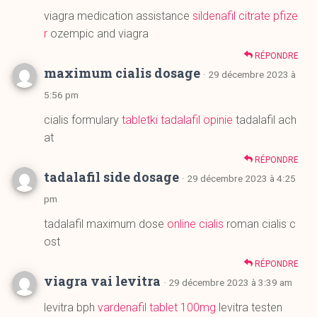
maximum cialis dosage
· 29 décembre 2023 à
5:56 pm
cialis formulary
tabletki tadalafil opinie
tadalafil ach
at
RÉPONDRE
tadalafil side dosage
· 29 décembre 2023 à 4:25
pm
tadalafil maximum dose
online cialis
roman cialis c
ost
RÉPONDRE
viagra vai levitra
· 29 décembre 2023 à 3:39 am
levitra bph
vardenafil tablet 100mg
levitra testen
RÉPONDRE
cialis pricing 20mg
· 29 décembre 2023 à 3:04 a
m