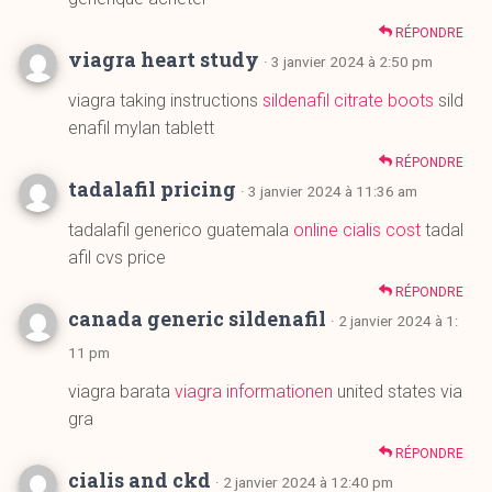
enafil mylan tablett
RÉPONDRE
tadalafil pricing
· 3 janvier 2024 à 11:36 am
tadalafil generico guatemala
online cialis cost
tadal
afil cvs price
RÉPONDRE
canada generic sildenafil
· 2 janvier 2024 à 1:
11 pm
viagra barata
viagra informationen
united states via
gra
RÉPONDRE
cialis and ckd
· 2 janvier 2024 à 12:40 pm
cialis generic brand
acheter cialis
cialis tadalafil mg
RÉPONDRE
cialis heartburn reddit
· 1 janvier 2024 à 10:48