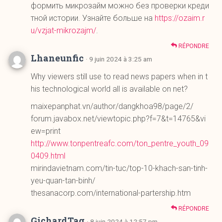
Lhaneunfic
· 9 juin 2024 à 3:25 am
Why viewers still use to read news papers when in t
his technological world all is available on net?
maixepanphat.vn/author/dangkhoa98/page/2/
forum.javabox.net/viewtopic.php?f=7&t=14765&vi
ew=print
http://www.tonpentreafc.com/ton_pentre_youth_09
0409.html
mirindavietnam.com/tin-tuc/top-10-khach-san-tinh-
yeu-quan-tan-binh/
thesanacorp.com/international-partership.htm
RÉPONDRE
GichardTag
· 8 juin 2024 à 12:57 pm
Hi friends, pleasant article and fastidious arguments
commented here, I am actually enjoying by these.
vnbaolut.com/ami