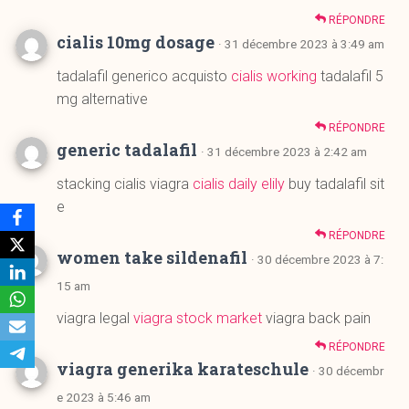
mg alternative
RÉPONDRE
generic tadalafil
· 31 décembre 2023 à 2:42 am
stacking cialis viagra
cialis daily elily
buy tadalafil sit
e
RÉPONDRE
women take sildenafil
· 30 décembre 2023 à 7:
15 am
viagra legal
viagra stock market
viagra back pain
RÉPONDRE
viagra generika karateschule
· 30 décembr
e 2023 à 5:46 am
viagra medication assistance
sildenafil citrate pfize
r
ozempic and viagra
RÉPONDRE