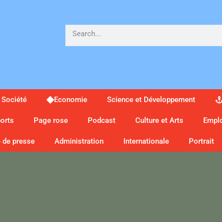
Société
Economie
Science et Développement
orts
Page rose
Podcast
Culture et Arts
Empl
 de presse
Administration
Internationale
Portrait