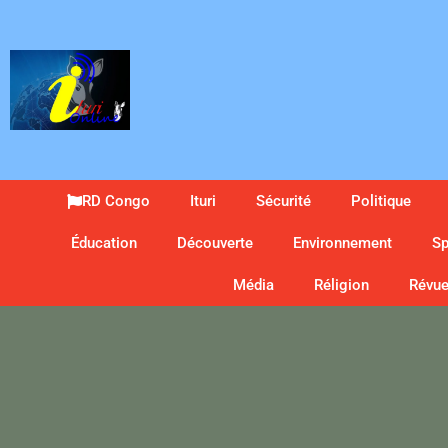
RD Congo
Ituri
Sécurité
Politique
Éducation
Découverte
Environnement
Sp
Média
Réligion
Révue