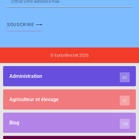
SOUSCRIRE ⟶
© iturionline.net 2026
Administration
65
Agriculteur et élevage
21
Blog
103