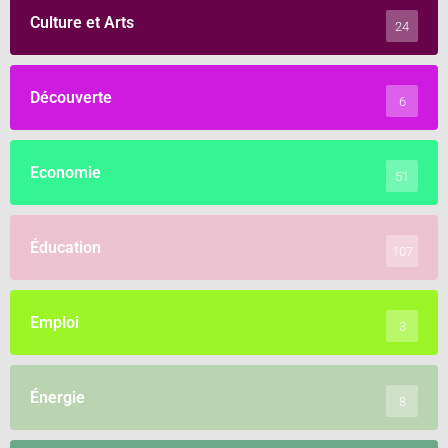
Culture et Arts
24
Découverte
6
Economie
51
Éducation
107
Emploi
3
Énergie
8