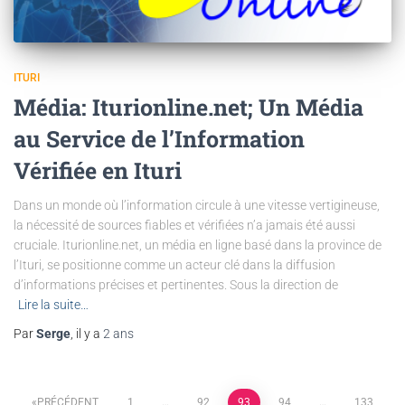
ITURI
Média: Iturionline.net; Un Média
au Service de l’Information
Vérifiée en Ituri
Dans un monde où l’information circule à une vitesse vertigineuse,
la nécessité de sources fiables et vérifiées n’a jamais été aussi
cruciale. Iturionline.net, un média en ligne basé dans la province de
l’Ituri, se positionne comme un acteur clé dans la diffusion
d’informations précises et pertinentes. Sous la direction de
Lire la suite…
Par
Serge
, il y a
2 ans
PRÉCÉDENT
1
…
92
93
94
…
133