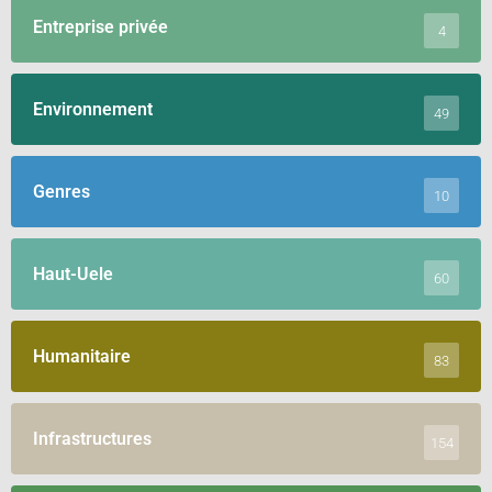
Entreprise privée
4
Environnement
49
Genres
10
Haut-Uele
60
Humanitaire
83
Infrastructures
154