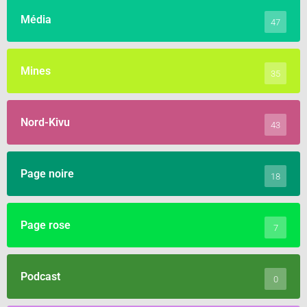
Média
47
Mines
35
Nord-Kivu
43
Page noire
18
Page rose
7
Podcast
0