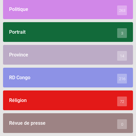
Politique
263
Portrait
3
Province
14
RD Congo
216
Réligion
72
Révue de presse
0