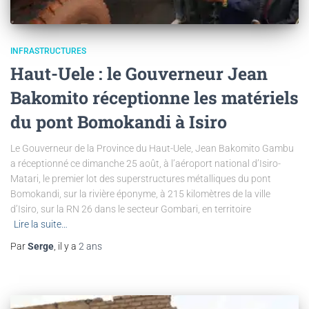
INFRASTRUCTURES
Haut-Uele : le Gouverneur Jean
Bakomito réceptionne les matériels
du pont Bomokandi à Isiro
Le Gouverneur de la Province du Haut-Uele, Jean Bakomito Gambu
a réceptionné ce dimanche 25 août, à l’aéroport national d’Isiro-
Matari, le premier lot des superstructures métalliques du pont
Bomokandi, sur la rivière éponyme, à 215 kilomètres de la ville
d’Isiro, sur la RN 26 dans le secteur Gombari, en territoire
Lire la suite…
Par
Serge
, il y a
2 ans