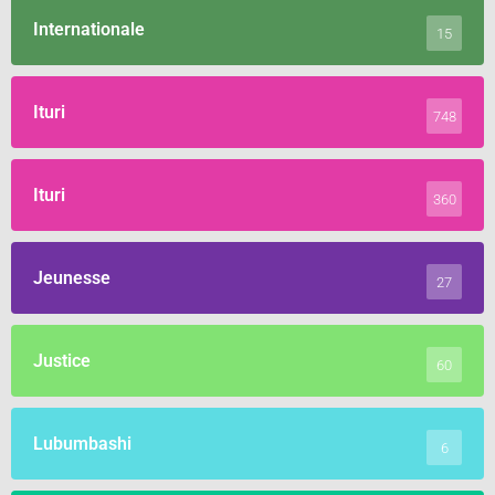
Internationale
15
Ituri
748
Ituri
360
Jeunesse
27
Justice
60
Lubumbashi
6