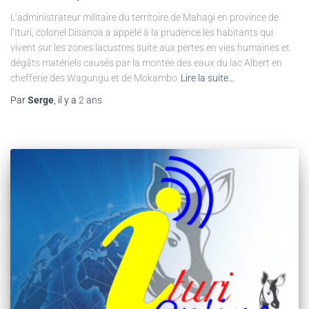
L’administrateur militaire du territoire de Mahagi en province de
l’Ituri, colonel Disanoa a appelé à la prudence les habitants qui
vivent sur les zones lacustres suite aux pertes en vies humaines et
dégâts matériels causés par la montée des eaux du lac Albert en
chefferie des Wagungu et de Mokambo
Lire la suite…
Par
Serge
, il y a
2 ans