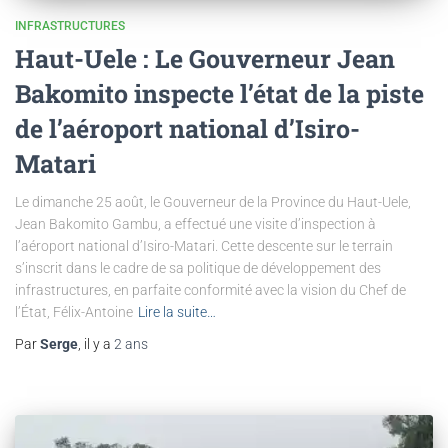
INFRASTRUCTURES
Haut-Uele : Le Gouverneur Jean
Bakomito inspecte l’état de la piste
de l’aéroport national d’Isiro-
Matari
Le dimanche 25 août, le Gouverneur de la Province du Haut-Uele,
Jean Bakomito Gambu, a effectué une visite d’inspection à
l’aéroport national d’Isiro-Matari. Cette descente sur le terrain
s’inscrit dans le cadre de sa politique de développement des
infrastructures, en parfaite conformité avec la vision du Chef de
l’État, Félix-Antoine
Lire la suite…
Par
Serge
, il y a
2 ans