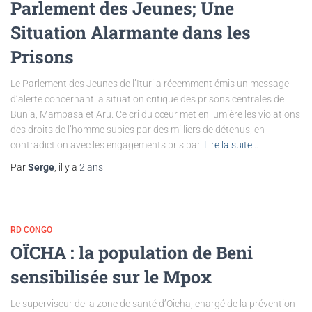
Parlement des Jeunes; Une
Situation Alarmante dans les
Prisons
Le Parlement des Jeunes de l’Ituri a récemment émis un message
d’alerte concernant la situation critique des prisons centrales de
Bunia, Mambasa et Aru. Ce cri du cœur met en lumière les violations
des droits de l’homme subies par des milliers de détenus, en
contradiction avec les engagements pris par
Lire la suite…
Par
Serge
, il y a
2 ans
RD CONGO
OÏCHA : la population de Beni
sensibilisée sur le Mpox
Le superviseur de la zone de santé d’Oicha, chargé de la prévention