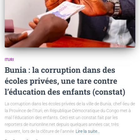
ITURI
Bunia : la corruption dans des
écoles privées, une tare contre
l’éducation des enfants (constat)
La corruption dans les écoles privées de la ville de Bunia, chef-lieu de
la Province de l’Ituri, en République Démocratique du Congo met à
mal l’éducation des enfants. Ceci est un constat fait par les
reporters de iturionline.net depuis quelques années car, très
souvent, lors de la clôture de l’année
Lire la suite…