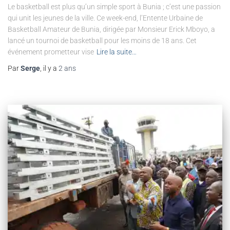
Le basketball est plus qu’un simple sport à Bunia ; c’est une passion
qui unit les jeunes de la ville. Ce week-end, l’Entente Urbaine de
Basketball Amateur de Bunia, dirigée par Monsieur Erick Mboyo, a
lancé un tournoi de basketball pour les moins de 18 ans. Cet
événement prometteur vise
Lire la suite…
Par
Serge
, il y a
2 ans