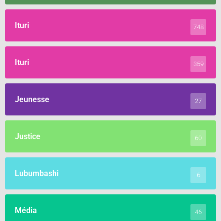
Ituri
748
Ituri
359
Jeunesse
27
Justice
60
Lubumbashi
6
Média
46