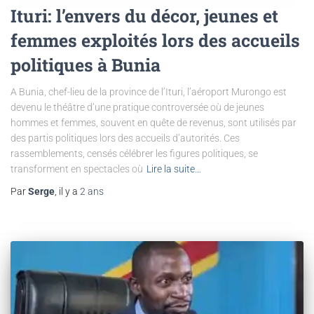
Ituri: l’envers du décor, jeunes et
femmes exploités lors des accueils
politiques à Bunia
A Bunia, chef-lieu de la province de l’Ituri, l’aéroport Murongo est
devenu le théâtre d’une pratique controversée où de jeunes
hommes et femmes, souvent en quête de revenus, sont utilisés par
des partis politiques lors des accueils d’autorités. Ces
rassemblements, censés célébrer les figures politiques, se
transforment en spectacles où
Lire la suite…
Par
Serge
, il y a
2 ans