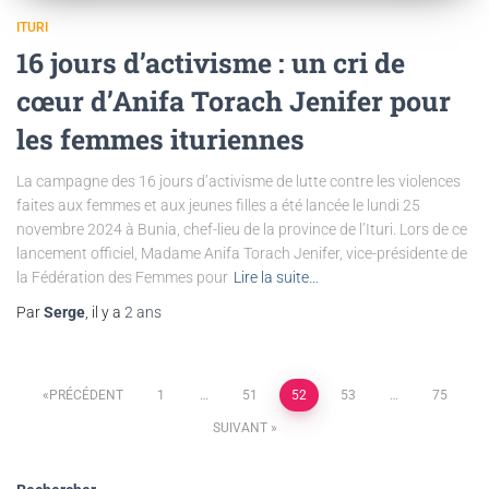
ITURI
16 jours d’activisme : un cri de
cœur d’Anifa Torach Jenifer pour
les femmes ituriennes
La campagne des 16 jours d’activisme de lutte contre les violences
faites aux femmes et aux jeunes filles a été lancée le lundi 25
novembre 2024 à Bunia, chef-lieu de la province de l’Ituri. Lors de ce
lancement officiel, Madame Anifa Torach Jenifer, vice-présidente de
la Fédération des Femmes pour
Lire la suite…
Par
Serge
, il y a
2 ans
PRÉCÉDENT
1
…
51
52
53
…
75
SUIVANT