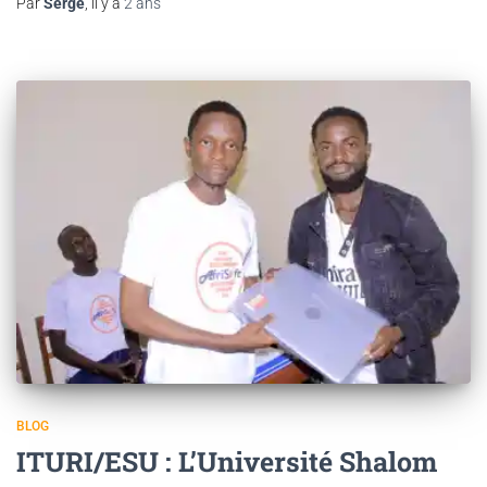
Par
Serge
, il y a
2 ans
BLOG
ITURI/ESU : L’Université Shalom