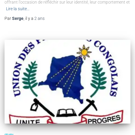
offrant l’occasion de réfléchir sur leur identité, leur comportement et
Lire la suite…
Par
Serge
, il y a
2 ans