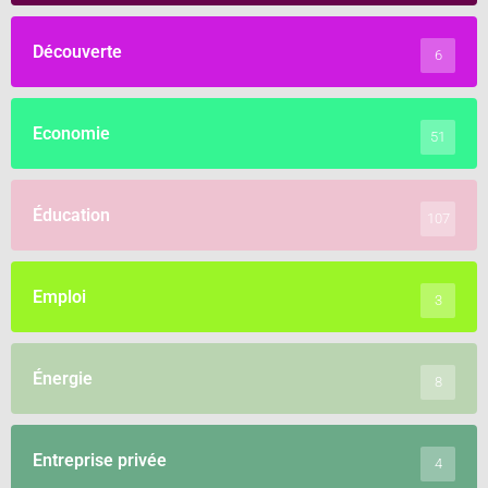
Découverte
6
Economie
51
Éducation
107
Emploi
3
Énergie
8
Entreprise privée
4