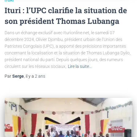
ITURI
Ituri : l’UPC clarifie la situation de
son président Thomas Lubanga
Dans un échange exclusif avec Iturionline.net, le samedi 07
décembre 2024, Olivier Djombu, président urbain de l’Union des
Patriotes Congolais (UPC), a apporté des précisions importantes
concernant la localisation et la situation de Thomas Lubanga Dyilo,
président national du parti. Depuis quelques jours, des rumeurs
circulent sur les réseaux sociaux,
Lire la suite…
Par
Serge
, il y a
2 ans