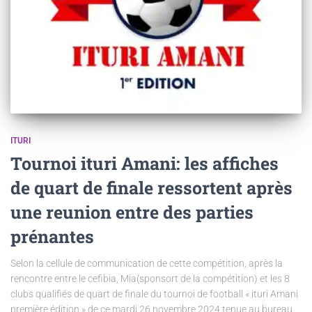
ITURI
Tournoi ituri Amani: les affiches
de quart de finale ressortent après
une reunion entre des parties
prénantes
Selon la cellule de communication de cette compétition, après la
rencontre entre le cefibia, Mia(sponsort de la compétition) et les 8
clubs qualifiés de quart de finale du tournoi de football « ituri Amani
première édition » de ce mardi 26 novembre 2024 tenue au bureau