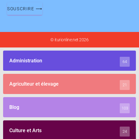
SOUSCRIRE ⟶
© iturionline.net 2026
Administration
64
Agriculteur et élevage
21
Blog
103
Culture et Arts
24