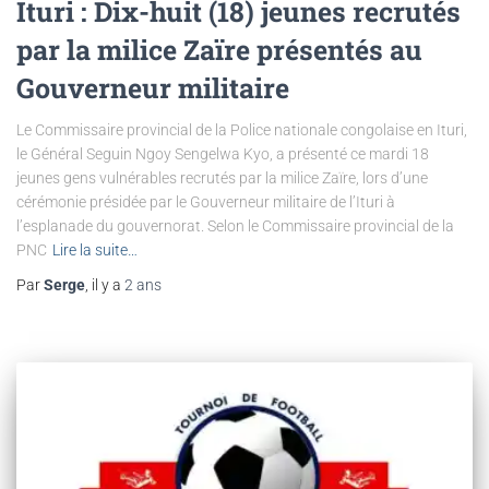
Ituri : Dix-huit (18) jeunes recrutés
par la milice Zaïre présentés au
Gouverneur militaire
Le Commissaire provincial de la Police nationale congolaise en Ituri,
le Général Seguin Ngoy Sengelwa Kyo, a présenté ce mardi 18
jeunes gens vulnérables recrutés par la milice Zaïre, lors d’une
cérémonie présidée par le Gouverneur militaire de l’Ituri à
l’esplanade du gouvernorat. Selon le Commissaire provincial de la
PNC
Lire la suite…
Par
Serge
, il y a
2 ans