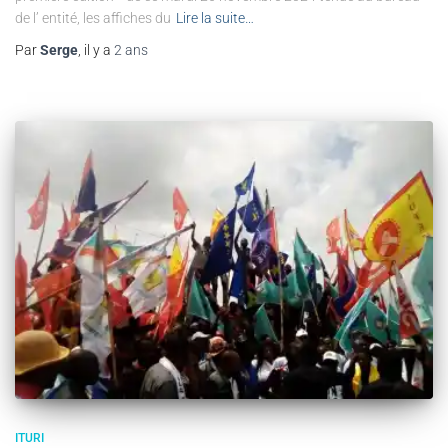
de l’ entité, les affiches du
Lire la suite…
Par
Serge
, il y a
2 ans
ITURI