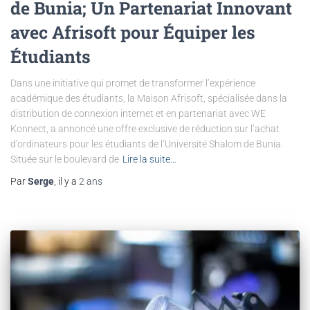
de Bunia; Un Partenariat Innovant
avec Afrisoft pour Équiper les
Étudiants
Dans une initiative qui promet de transformer l’expérience
académique des étudiants, la Maison Afrisoft, spécialisée dans la
distribution de connexion internet et en partenariat avec WE
Konnect, a annoncé une offre exclusive de réduction sur l’achat
d’ordinateurs pour les étudiants de l’Université Shalom de Bunia.
Située sur le boulevard de
Lire la suite…
Par
Serge
, il y a
2 ans