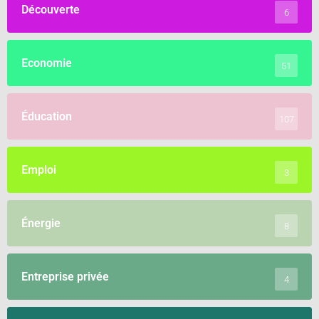
Découverte
6
Economie
51
Éducation
107
Emploi
3
Énergie
8
Entreprise privée
4