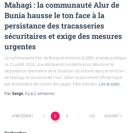
Mahagi : la communauté Alur de
Bunia hausse le ton face à la
persistance des tracasseries
sécuritaires et exige des mesures
urgentes
La communauté Alur de Bunia et environs (CABE) a rendu publique,
ce 23 juillet 2026, une déclaration virulente pour dénoncer la
dégradation alarmante de la situation sécuritaire dans le territoire
de Mahagi, en province de l’Ituri. Selon ce document officiel signé
par le président du comité des sages, Félix Atembo,
Lire la suite…
Par
Serge
, il y a
2 semaines
PRÉCÉDENT
1
2
3
…
133
SUIVANT
Rechercher