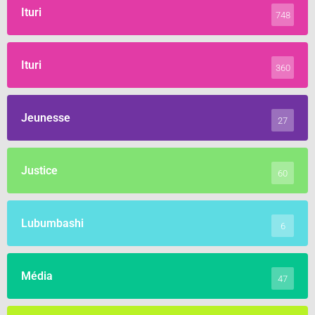
Ituri
748
Ituri
360
Jeunesse
27
Justice
60
Lubumbashi
6
Média
47