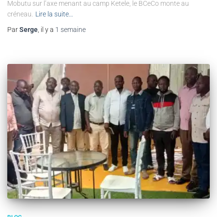
Mobutu sur l’axe menant au camp Ketele, le BCeCo monte au
créneau.
Lire la suite…
Par
Serge
, il y a
1 semaine