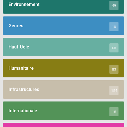
Environnement
49
Genres
10
Haut-Uele
60
Humanitaire
83
Infrastructures
154
Internationale
15