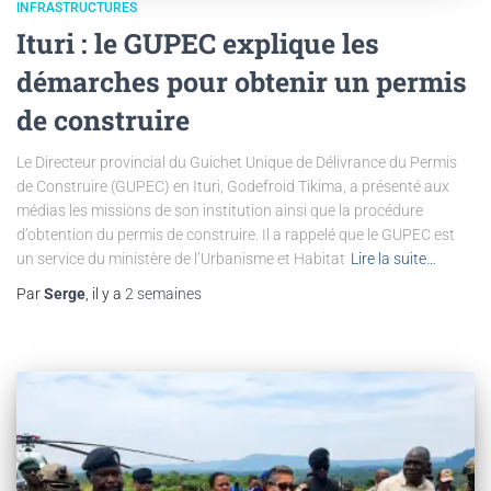
INFRASTRUCTURES
Ituri : le GUPEC explique les
démarches pour obtenir un permis
de construire
Le Directeur provincial du Guichet Unique de Délivrance du Permis
de Construire (GUPEC) en Ituri, Godefroid Tikima, a présenté aux
médias les missions de son institution ainsi que la procédure
d’obtention du permis de construire. Il a rappelé que le GUPEC est
un service du ministère de l’Urbanisme et Habitat
Lire la suite…
Par
Serge
, il y a
2 semaines