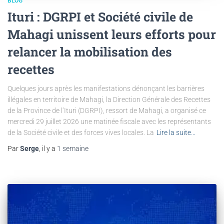
BLOG
Ituri : DGRPI et Société civile de
Mahagi unissent leurs efforts pour
relancer la mobilisation des
recettes
Quelques jours après les manifestations dénonçant les barrières
illégales en territoire de Mahagi, la Direction Générale des Recettes
de la Province de l’Ituri (DGRPI), ressort de Mahagi, a organisé ce
mercredi 29 juillet 2026 une matinée fiscale avec les représentants
de la Société civile et des forces vives locales. La
Lire la suite…
Par
Serge
, il y a
1 semaine