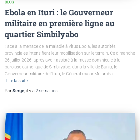
BLOG
Ebola en Ituri : le Gouverneur
militaire en première ligne au
quartier Simbilyabo
Face à la menace de la maladie à virus Ebola, les autorités
provinciales intensifient leur mobilisation sur le terrain. Ce dimanche
26 juillet 2026, après avoir assisté à la messe dominicale à la
paroisse catholique de Simbilyabo, dans la ville de Bunia, le
Gouverneur militaire de l’Ituri, le Général-major Mulumba
Lire la suite…
Par
Serge
, il y a
2 semaines