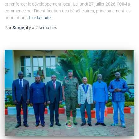
et renforcer le développement local. Le lundi 27 juillet 2026, l’OIM a
commencé par l’identification des bénéficiaires, principalement les
populations
Lire la suite…
Par
Serge
, il y a
2 semaines