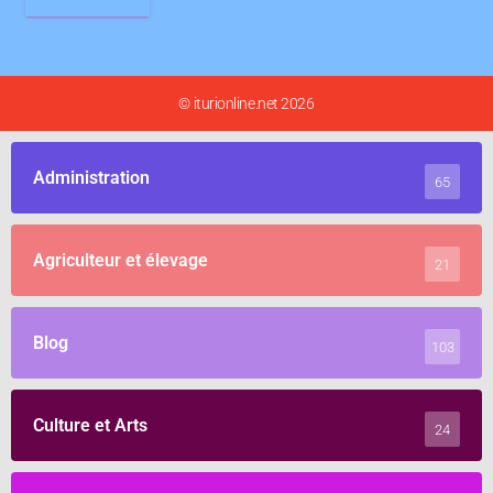
© iturionline.net 2026
Administration
65
Agriculteur et élevage
21
Blog
103
Culture et Arts
24